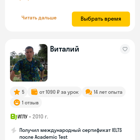
Читать дальше
Выбрать время
Виталий
5
от 1090 ₽ за урок
14 лет опыта
1 отзыв
•
2010 г.
ИГЛУ
Получил международный сертификат IELTS
после Academic Test