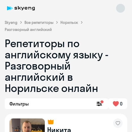
Skyeng
Все репетиторы
Норильск
Разговорный английский
Репетиторы по
английскому языку -
Разговорный
английский в
Skyeng Chat
online
Норильске онлайн
Фильтры
0
Никита