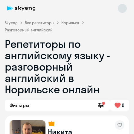
Skyeng
Все репетиторы
Норильск
Разговорный английский
Репетиторы по
английскому языку -
разговорный
английский в
Skyeng Chat
online
Норильске онлайн
Фильтры
0
Никита