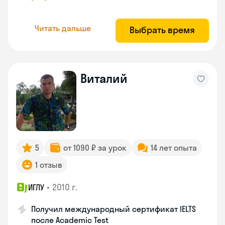
Читать дальше
Выбрать время
Виталий
5
от 1090 ₽ за урок
14 лет опыта
1 отзыв
•
2010 г.
ИГЛУ
Получил международный сертификат IELTS
после Academic Test