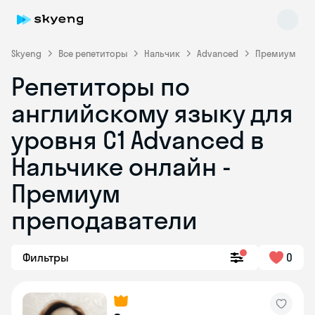
Skyeng
Все репетиторы
Нальчик
Advanced
Премиум
Репетиторы по
английскому языку для
уровня C1 Advanced в
Нальчике онлайн -
Премиум
Skyeng Chat
online
преподаватели
Фильтры
0