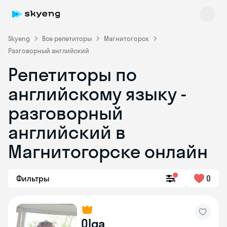
Skyeng
Все репетиторы
Магнитогорск
Разговорный английский
Репетиторы по
английскому языку -
разговорный
английский в
Skyeng Chat
online
Магнитогорске онлайн
Фильтры
0
Olga