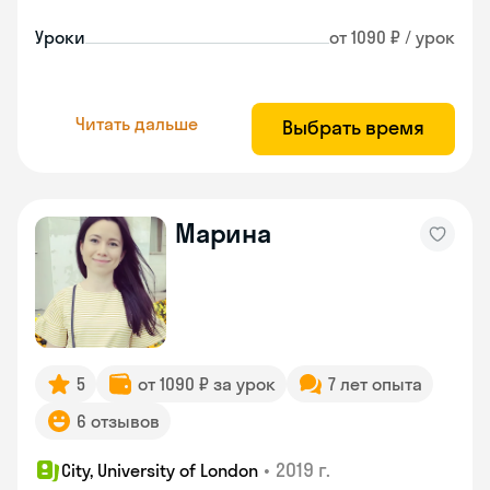
Уроки
от 1090 ₽ / урок
Читать дальше
Выбрать время
Марина
5
от 1090 ₽ за урок
7 лет опыта
6 отзывов
•
2019 г.
City, University of London