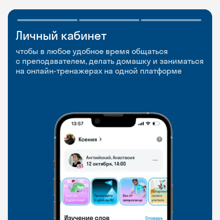
Личный кабинет
Мобильное
Разговорные клубы
приложение
и Talks
чтобы в любое удобное время общаться
с преподавателем, делать домашку и заниматься
чтобы заниматься и изучать новые слова где
Групповые занятия для разговорной практики
на онлайн-тренажерах на одной платформе
и когда удобно
и индивидуальные встречи с преподавателями
со всего мира, чтобы общаться на английском
свободно