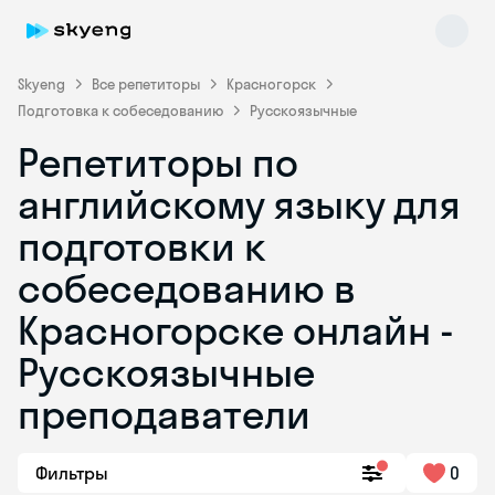
Skyeng
Все репетиторы
Красногорск
Подготовка к собеседованию
Русскоязычные
Репетиторы по
английскому языку для
подготовки к
собеседованию в
Skyeng Chat
online
Красногорске онлайн -
Русскоязычные
преподаватели
Фильтры
0