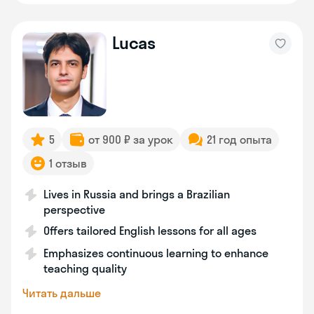
Lucas
5
от 900 ₽ за урок
21 год опыта
1 отзыв
Lives in Russia and brings a Brazilian
perspective
Offers tailored English lessons for all ages
Emphasizes continuous learning to enhance
teaching quality
Читать дальше