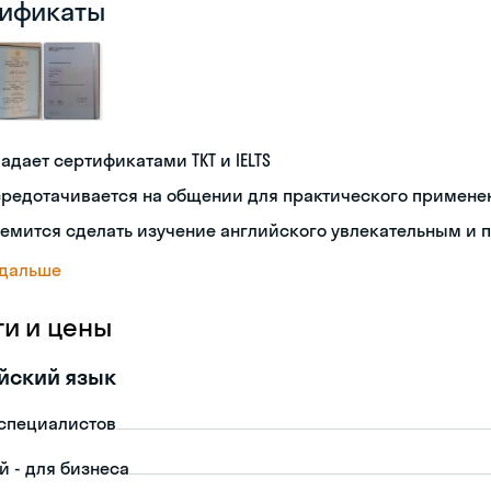
ификаты
адает сертификатами TKT и IELTS
средотачивается на общении для практического примене
емится сделать изучение английского увлекательным и 
 дальше
ги и цены
йский язык
-специалистов
й - для бизнеса