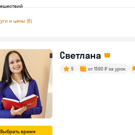
тешествий
уги и цены (6)
Светлана
5
от 1590 ₽ за урок
Выбрать время