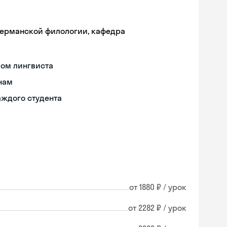
германской филологии, кафедра
мом лингвиста
енам
аждого студента
от 1880 ₽ / урок
от 2282 ₽ / урок
Skyeng Chat
online