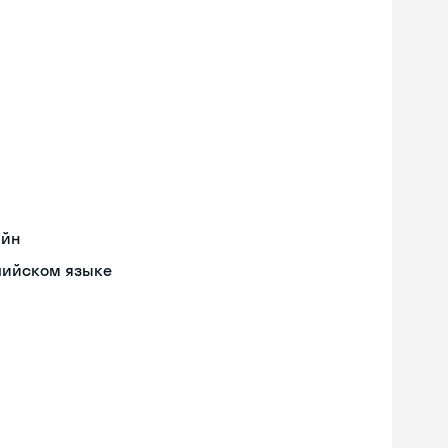
айн
лийском языке