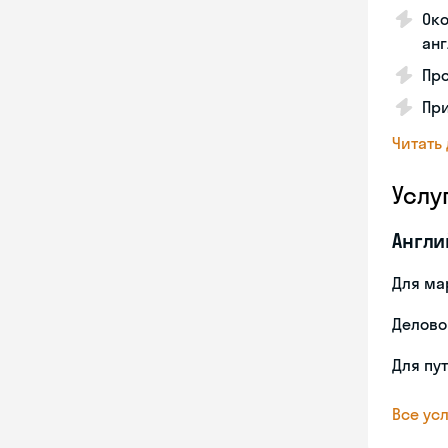
Око
анг
Про
Пр
Читать
Услу
Англи
Для ма
Делово
Для пу
Все усл