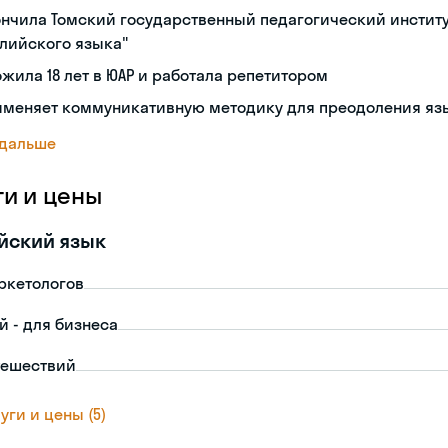
нчила Томский государственный педагогический институ
лийского языка"
жила 18 лет в ЮАР и работала репетитором
именяет коммуникативную методику для преодоления яз
 дальше
ги и цены
йский язык
ркетологов
й - для бизнеса
тешествий
уги и цены (5)