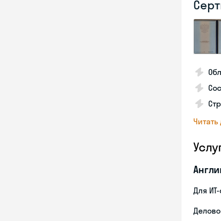
Серт
Обл
Со
Стр
Читать
Услу
Англи
Для ИТ
Делово