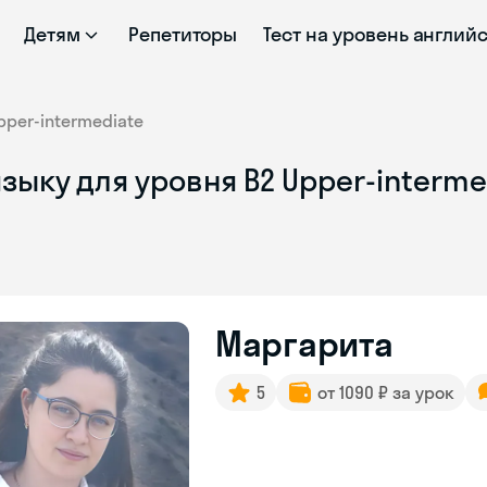
Детям
Репетиторы
Тест на уровень англий
pper-intermediate
зыку для уровня B2 Upper-interm
Маргарита
5
от 1090 ₽ за урок