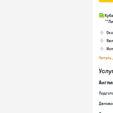
Куб
""Л
Око
Явл
Исп
Читать
Услу
Англи
Подгото
Делово