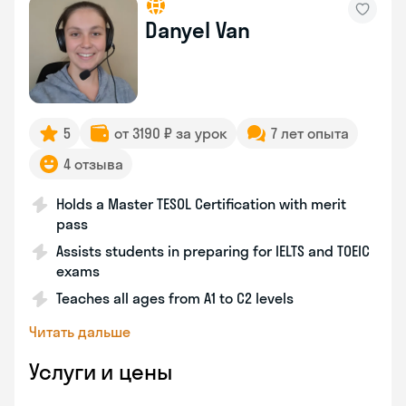
Danyel Van
5
от 3190 ₽ за урок
7 лет опыта
4 отзыва
Holds a Master TESOL Certification with merit
pass
Assists students in preparing for IELTS and TOEIC
exams
Teaches all ages from A1 to C2 levels
Читать дальше
Услуги и цены