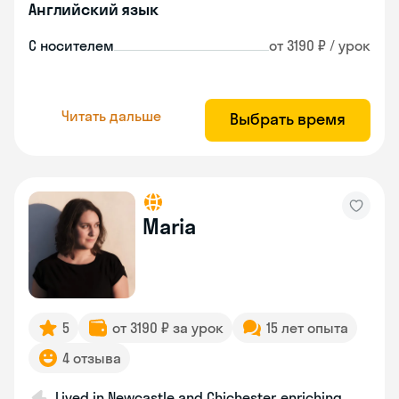
Английский язык
С носителем
от 3190 ₽ / урок
Читать дальше
Выбрать время
Maria
5
от 3190 ₽ за урок
15 лет опыта
4 отзыва
Lived in Newcastle and Chichester, enriching