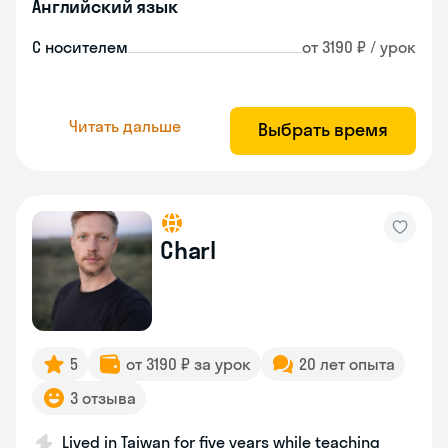
Английский язык
С носителем
от 3190 ₽ / урок
Читать дальше
Выбрать время
Charl
5
от 3190 ₽ за урок
20 лет опыта
3 отзыва
Lived in Taiwan for five years while teaching