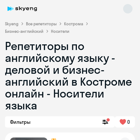
Skyeng
Все репетиторы
Кострома
Бизнес-английский
Носители
Репетиторы по
английскому языку -
деловой и бизнес-
английский в Костроме
Skyeng Chat
online
онлайн - Носители
языка
Фильтры
0