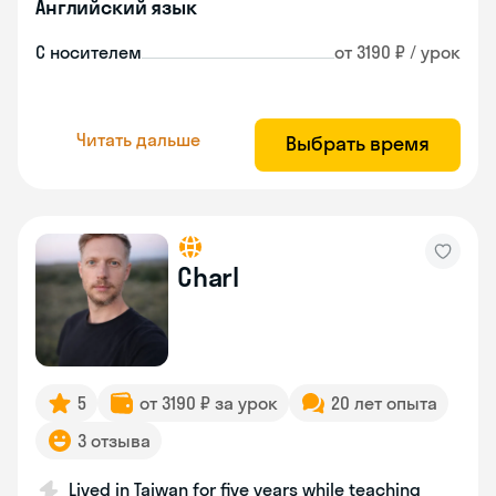
Английский язык
С носителем
от 3190 ₽ / урок
Читать дальше
Выбрать время
Charl
5
от 3190 ₽ за урок
20 лет опыта
3 отзыва
Lived in Taiwan for five years while teaching