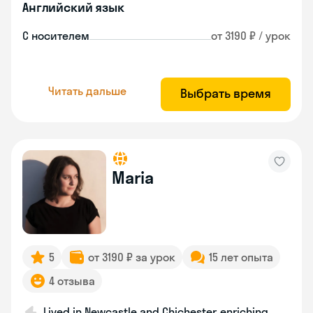
Английский язык
С носителем
от 3190 ₽ / урок
Читать дальше
Выбрать время
Maria
5
от 3190 ₽ за урок
15 лет опыта
4 отзыва
Lived in Newcastle and Chichester, enriching