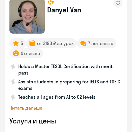
Danyel Van
5
от 3190 ₽ за урок
7 лет опыта
4 отзыва
Holds a Master TESOL Certification with merit
pass
Assists students in preparing for IELTS and TOEIC
exams
Teaches all ages from A1 to C2 levels
Читать дальше
Услуги и цены