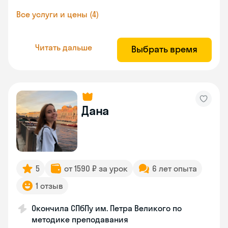
Все услуги и цены (4)
Читать дальше
Выбрать время
Дана
5
от 1590 ₽ за урок
6 лет опыта
1 отзыв
Окончила СПбПу им. Петра Великого по
методике преподавания