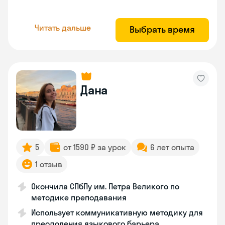
Читать дальше
Выбрать время
Дана
5
от 1590 ₽ за урок
6 лет опыта
1 отзыв
Окончила СПбПу им. Петра Великого по
методике преподавания
Использует коммуникативную методику для
преодоления языкового барьера