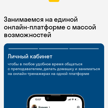
Занимаемся на единой
онлайн-платформе с массой
возможностей
Личный кабинет
Мобильное
Разговорные клубы
приложение
и Talks
чтобы в любое удобное время общаться
с преподавателем, делать домашку и заниматься
чтобы заниматься и изучать новые слова где
Групповые занятия для разговорной практики
на онлайн-тренажерах на одной платформе
и когда удобно
и индивидуальные встречи с преподавателями
со всего мира, чтобы общаться на английском
свободно