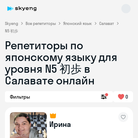
Skyeng
Все репетиторы
Японский язык
Салават
N5 初歩
Репетиторы по
японскому языку для
уровня N5 初歩 в
Салавате онлайн
Skyeng Chat
online
Фильтры
0
Ирина