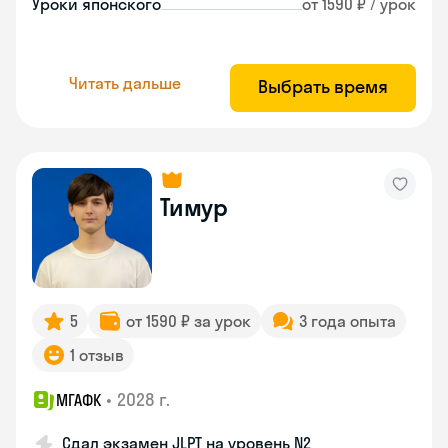
Уроки японского
от 1590 ₽ / урок
Читать дальше
Выбрать время
Тимур
5
от 1590 ₽ за урок
3 года опыта
1 отзыв
•
2028 г.
МГАФК
Сдал экзамен JLPT на уровень N2