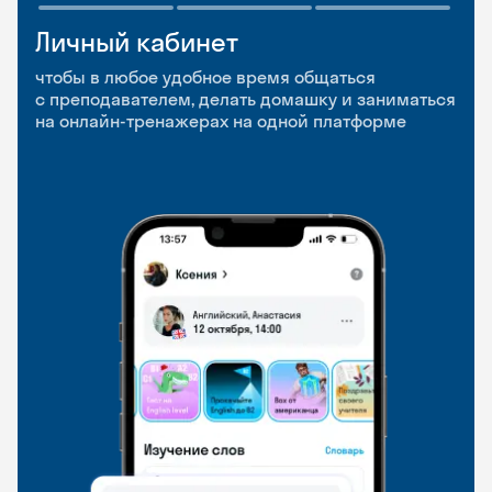
Личный кабинет
Мобильное
Разговорные клубы
приложение
и Talks
чтобы в любое удобное время общаться
с преподавателем, делать домашку и заниматься
чтобы заниматься и изучать новые слова где
Групповые занятия для разговорной практики
на онлайн-тренажерах на одной платформе
и когда удобно
и индивидуальные встречи с преподавателями
со всего мира, чтобы общаться на английском
свободно