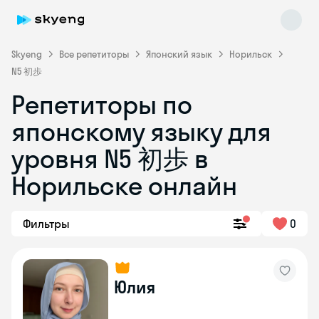
Skyeng
Все репетиторы
Японский язык
Норильск
N5 初歩
Репетиторы по
японскому языку для
уровня N5 初歩 в
Норильске онлайн
Skyeng Chat
online
Фильтры
0
Юлия