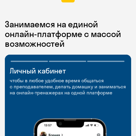
Занимаемся на единой
онлайн-платформе с массой
возможностей
Личный кабинет
Мобильное
Разговорные клубы
приложение
и Talks
чтобы в любое удобное время общаться
с преподавателем, делать домашку и заниматься
чтобы заниматься и изучать новые слова где
Групповые занятия для разговорной практики
на онлайн-тренажерах на одной платформе
и когда удобно
и индивидуальные встречи с преподавателями
со всего мира, чтобы общаться на английском
свободно