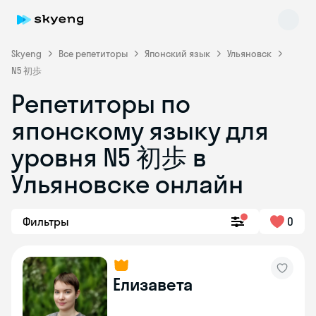
Skyeng
Все репетиторы
Японский язык
Ульяновск
N5 初歩
Репетиторы по
японскому языку для
уровня N5 初歩 в
Ульяновске онлайн
Skyeng Chat
online
Фильтры
0
Елизавета