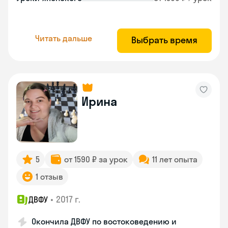
Читать дальше
Выбрать время
Ирина
5
от 1590 ₽ за урок
11 лет опыта
1 отзыв
•
2017 г.
ДВФУ
Окончила ДВФУ по востоковедению и