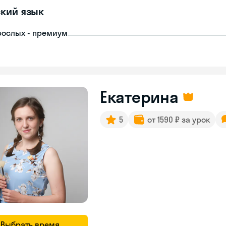
кий язык
рослых - премиум
Екатерина
5
от 1590 ₽ за урок
Выбрать время