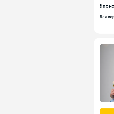
Японс
Для вз