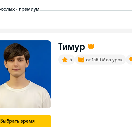
рослых - премиум
Тимур
5
от 1590 ₽ за урок
Выбрать время