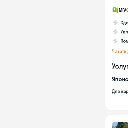
МГА
Сда
Увл
Пом
Читать
Услу
Японс
Для вз