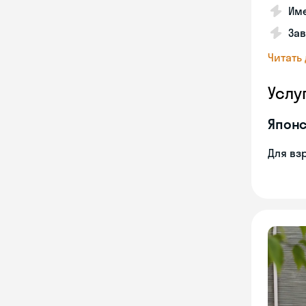
Име
За
Читать
Услу
Японс
Для вз