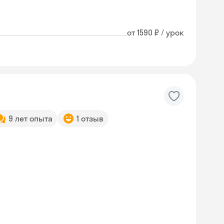
от 1590 ₽ / урок
9 лет опыта
1 отзыв
Skyeng Chat
online