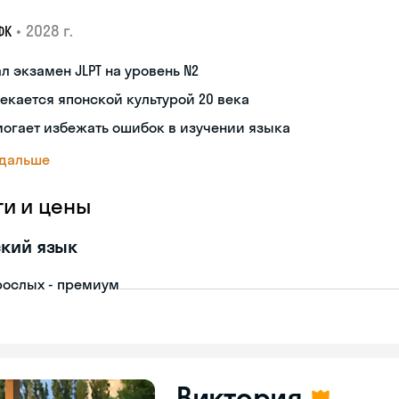
•
2028 г.
ФК
л экзамен JLPT на уровень N2
екается японской культурой 20 века
огает избежать ошибок в изучении языка
 дальше
ги и цены
кий язык
рослых - премиум
Виктория