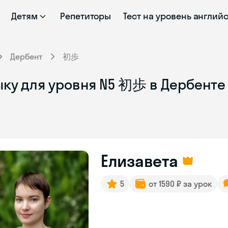
Детям
Репетиторы
Тест на уровень англий
Дербент
初歩
ыку для уровня N5 初歩 в Дербенте
Елизавета
5
от 1590 ₽ за урок