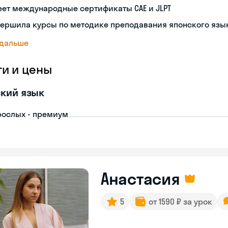
ет международные сертификаты CAE и JLPT
вершила курсы по методике преподавания японского язы
 дальше
ги и цены
кий язык
рослых - премиум
Анастасия
5
от 1590 ₽ за урок