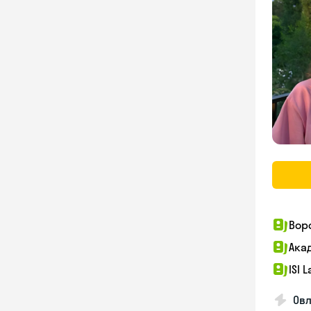
Вор
Ака
ISI 
Овл