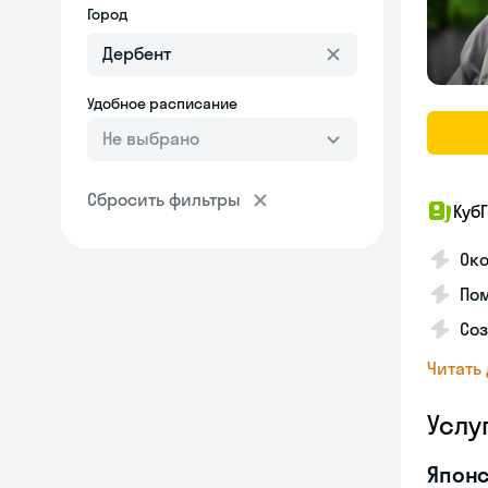
Город
Удобное расписание
Не выбрано
Сбросить фильтры
КубГ
Око
Пом
Соз
Читать
Услу
Японс