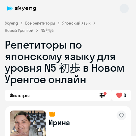
Skyeng
Все репетиторы
Японский язык
Новый Уренгой
N5 初歩
Репетиторы по
японскому языку для
уровня N5 初歩 в Новом
Уренгое онлайн
Skyeng Chat
online
Фильтры
0
Ирина