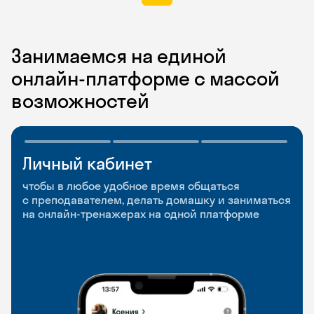
Занимаемся на единой
онлайн-платформе с массой
возможностей
Личный кабинет
Мобильное
Разговорные клубы
приложение
и Talks
чтобы в любое удобное время общаться
с преподавателем, делать домашку и заниматься
чтобы заниматься и изучать новые слова где
Групповые занятия для разговорной практики
на онлайн-тренажерах на одной платформе
и когда удобно
и индивидуальные встречи с преподавателями
со всего мира, чтобы общаться на английском
свободно