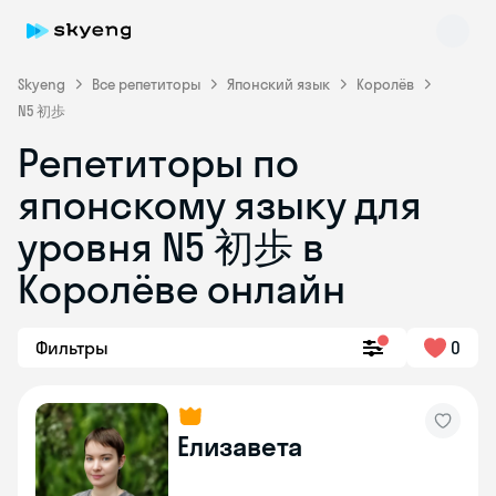
Skyeng
Все репетиторы
Японский язык
Королёв
N5 初歩
Репетиторы по
японскому языку для
уровня N5 初歩 в
Королёве онлайн
Skyeng Chat
online
Фильтры
0
Елизавета