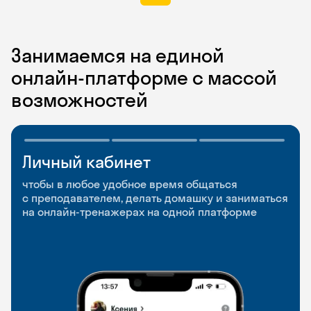
Занимаемся на единой
онлайн-платформе с массой
возможностей
Личный кабинет
Мобильное
Разговорные клубы
приложение
и Talks
чтобы в любое удобное время общаться
с преподавателем, делать домашку и заниматься
чтобы заниматься и изучать новые слова где
Групповые занятия для разговорной практики
на онлайн-тренажерах на одной платформе
и когда удобно
и индивидуальные встречи с преподавателями
со всего мира, чтобы общаться на английском
свободно