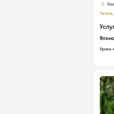
Гот
Читать
Услу
Японс
Уроки 