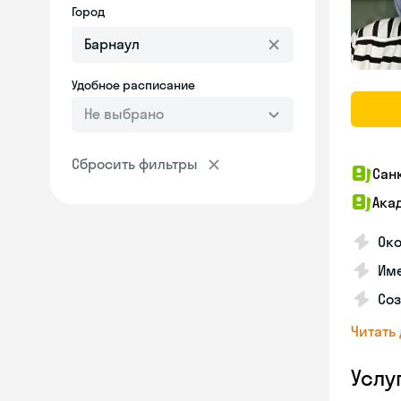
Город
Удобное расписание
Не выбрано
Сбросить фильтры
Сан
Ака
Ок
Име
Соз
Читать
Услу