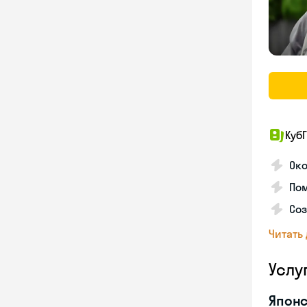
КубГ
Око
Пом
Соз
Читать
Услу
Японс