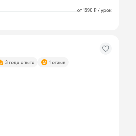
от 1590 ₽ / урок
3 года опыта
1 отзыв
Skyeng Chat
online