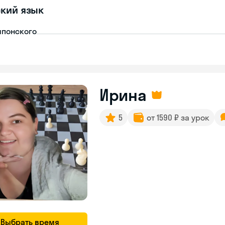
кий язык
японского
Ирина
5
от 1590 ₽ за урок
Выбрать время