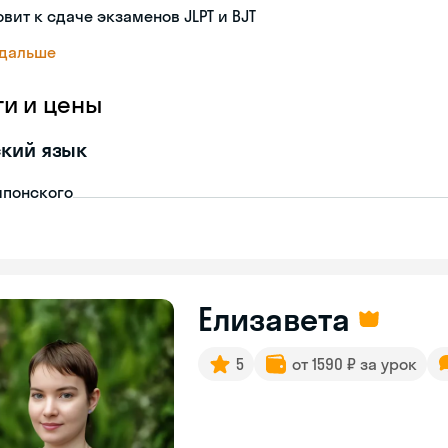
овит к сдаче экзаменов JLPT и BJT
 дальше
ги и цены
кий язык
японского
Елизавета
5
от 1590 ₽ за урок