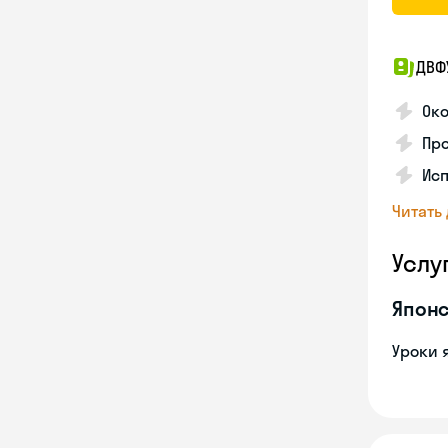
ДВФ
Око
Про
Исп
Читать
Услу
Японс
Уроки 