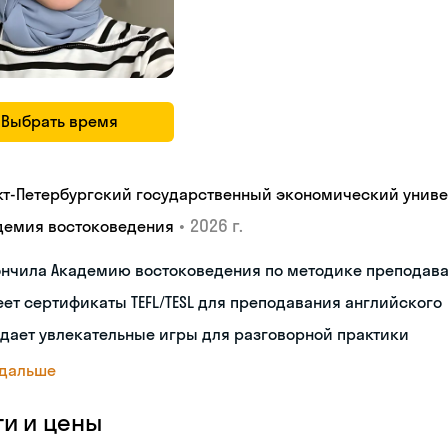
Выбрать время
кт-Петербургский государственный экономический униве
•
2026 г.
демия востоковедения
ончила Академию востоковедения по методике преподава
ет сертификаты TEFL/TESL для преподавания английского
дает увлекательные игры для разговорной практики
 дальше
ги и цены