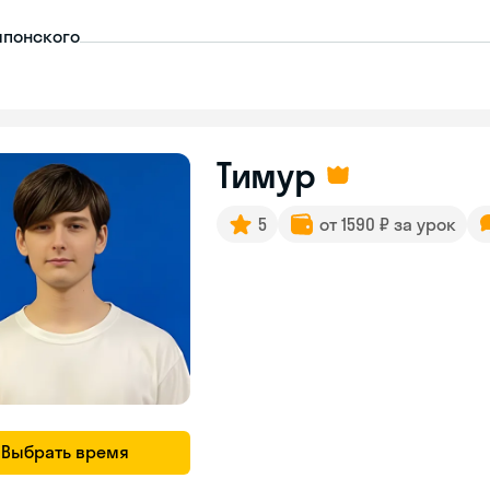
японского
Тимур
5
от 1590 ₽ за урок
Выбрать время