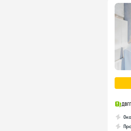
ДВГ
Око
Про