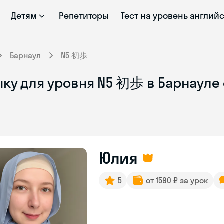
Детям
Репетиторы
Тест на уровень англий
Барнаул
N5 初歩
ыку для уровня N5 初歩 в Барнауле
Юлия
5
от 1590 ₽ за урок