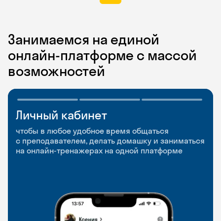
Занимаемся на единой
онлайн-платформе с массой
возможностей
Личный кабинет
Мобильное
Разговорные клубы
приложение
и Talks
чтобы в любое удобное время общаться
с преподавателем, делать домашку и заниматься
чтобы заниматься и изучать новые слова где
Групповые занятия для разговорной практики
на онлайн-тренажерах на одной платформе
и когда удобно
и индивидуальные встречи с преподавателями
со всего мира, чтобы общаться на английском
свободно