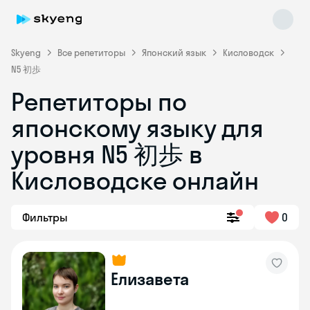
Skyeng
Все репетиторы
Японский язык
Кисловодск
N5 初歩
Репетиторы по
японскому языку для
уровня N5 初歩 в
Кисловодске онлайн
Skyeng Chat
online
Фильтры
0
Елизавета