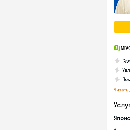
МГА
Сда
Увл
Пом
Читать
Услу
Японс