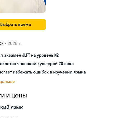
Выбрать время
•
2028 г.
ФК
л экзамен JLPT на уровень N2
екается японской культурой 20 века
огает избежать ошибок в изучении языка
 дальше
ги и цены
кий язык