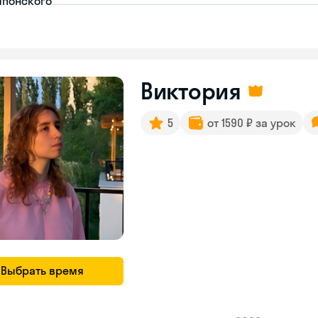
японского
Виктория
5
от 1590 ₽ за урок
Выбрать время