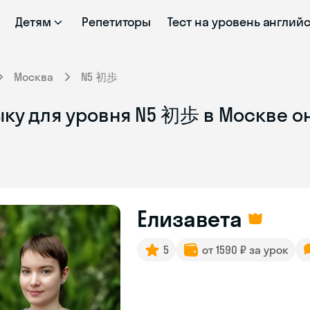
Детям
Репетиторы
Тест на уровень англий
Москва
N5 初歩
ыку для уровня N5 初歩 в Москве о
Елизавета
5
от 1590 ₽ за урок