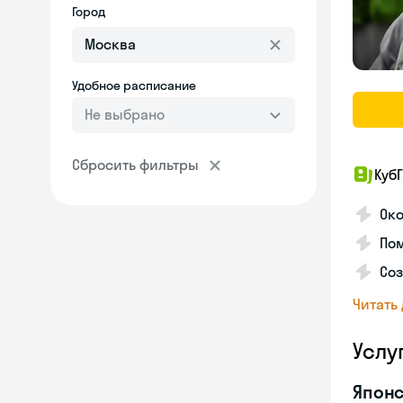
Город
Удобное расписание
Не выбрано
Сбросить фильтры
КубГ
Око
Пом
Соз
Читать
Услу
Японс