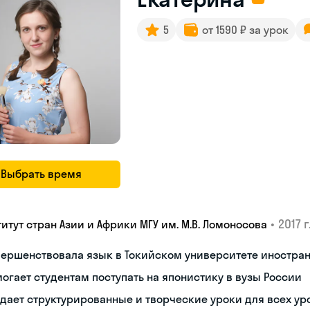
5
от 1590 ₽ за урок
Выбрать время
•
2017 г
титут стран Азии и Африки МГУ им. М.В. Ломоносова
вершенствовала язык в Токийском университете иностра
огает студентам поступать на японистику в вузы России
дает структурированные и творческие уроки для всех ур