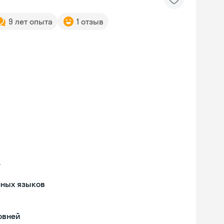
9 лет опыта
1 отзыв
.
нных языков
овней