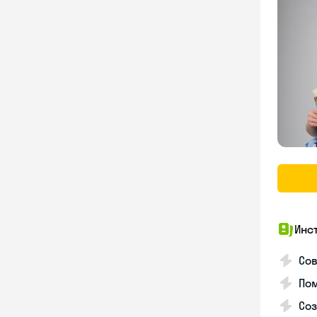
Инс
Со
Пом
Соз