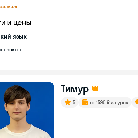
 дальше
ги и цены
кий язык
японского
Тимур
5
от 1590 ₽ за урок