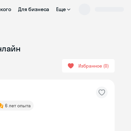
ского
Для бизнеса
Еще
нлайн
Избранное
0
6 лет опыта