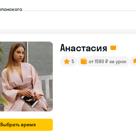
японского
Анастасия
5
от 1590 ₽ за урок
Выбрать время