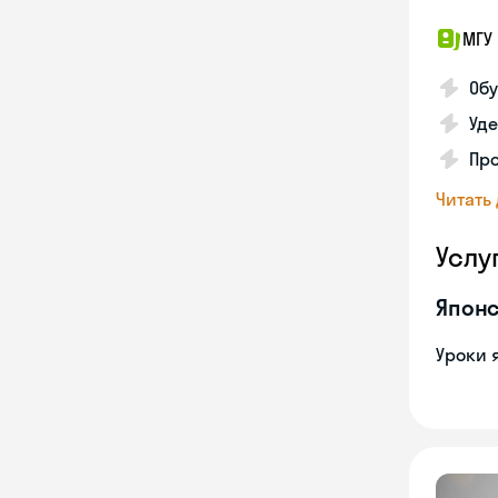
МГУ 
Обу
Уде
Пр
Читать
Услу
Японс
Уроки 