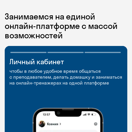
Занимаемся на единой
онлайн-платформе с массой
возможностей
Личный кабинет
Мобильное
Разговорные клубы
приложение
и Talks
чтобы в любое удобное время общаться
с преподавателем, делать домашку и заниматься
чтобы заниматься и изучать новые слова где
Групповые занятия для разговорной практики
на онлайн-тренажерах на одной платформе
и когда удобно
и индивидуальные встречи с преподавателями
со всего мира, чтобы общаться на английском
свободно