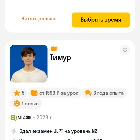
Читать дальше
Выбрать время
Тимур
5
от 1590 ₽ за урок
3 года опыта
1 отзыв
•
2028 г.
МГАФК
Сдал экзамен JLPT на уровень N2