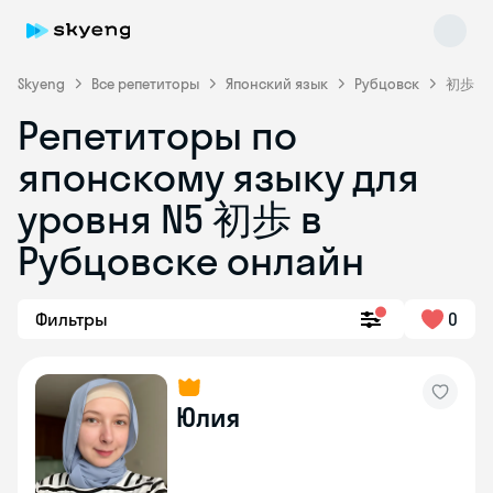
Skyeng
Все репетиторы
Японский язык
Рубцовск
初歩
Репетиторы по
японскому языку для
уровня N5 初歩 в
Рубцовске онлайн
Skyeng Chat
online
Фильтры
0
Юлия