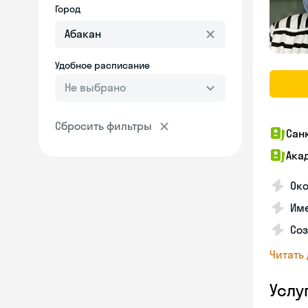
Город
Удобное расписание
Не выбрано
Сбросить фильтры
Сан
Ака
Ок
Име
Соз
Читать
Услу