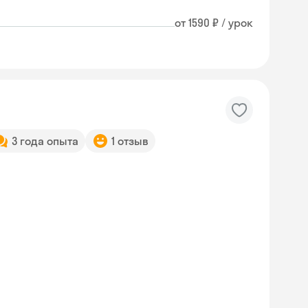
от 1590 ₽ / урок
3 года опыта
1 отзыв
Skyeng Chat
online