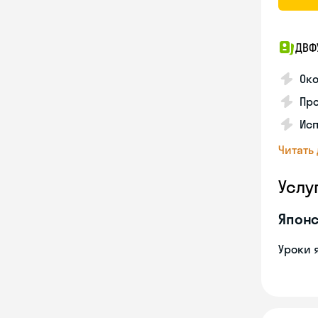
ДВФ
Око
Про
Исп
Читать
Услу
Японс
Уроки 