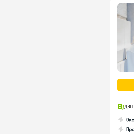
ДВГ
Око
Про