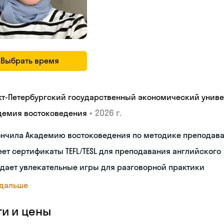
Выбрать время
кт-Петербургский государственный экономический униве
•
2026 г.
демия востоковедения
ончила Академию востоковедения по методике преподава
ет сертификаты TEFL/TESL для преподавания английского
дает увлекательные игры для разговорной практики
 дальше
ги и цены