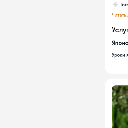
Гот
Читать
Услу
Японс
Уроки 