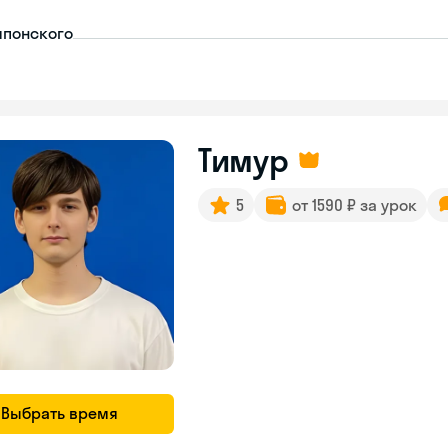
японского
Тимур
5
от 1590 ₽ за урок
Выбрать время