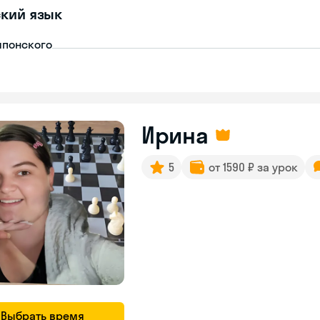
кий язык
японского
Ирина
5
от 1590 ₽ за урок
Выбрать время