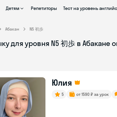
Детям
Репетиторы
Тест на уровень англий
Абакан
N5 初歩
ыку для уровня N5 初歩 в Абакане 
Юлия
5
от 1590 ₽ за урок