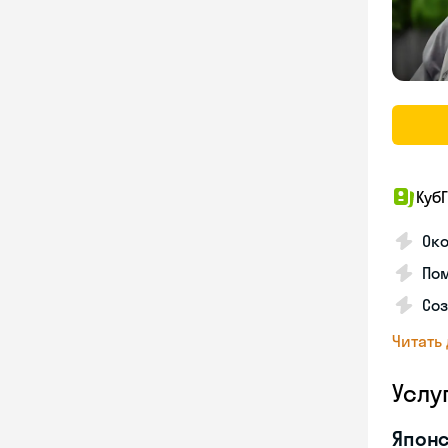
КубГ
Око
Пом
Соз
Читать
Услу
Японс