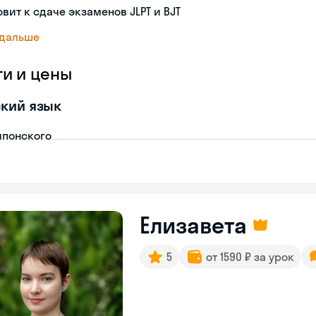
овит к сдаче экзаменов JLPT и BJT
 дальше
ги и цены
кий язык
японского
Елизавета
5
от 1590 ₽ за урок