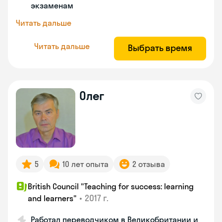
экзаменам
Читать дальше
Читать дальше
Выбрать время
Олег
5
10 лет опыта
2 отзыва
British Council "Teaching for success: learning
•
2017 г.
and learners"
Работал переводчиком в Великобритании и