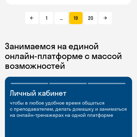
1
...
19
20
Занимаемся на единой
онлайн-платформе с массой
возможностей
Личный кабинет
Мобильное
Разговорные клубы
приложение
и Talks
чтобы в любое удобное время общаться
с преподавателем, делать домашку и заниматься
чтобы заниматься и изучать новые слова где
Групповые занятия для разговорной практики
на онлайн-тренажерах на одной платформе
и когда удобно
и индивидуальные встречи с преподавателями
со всего мира, чтобы общаться на английском
свободно