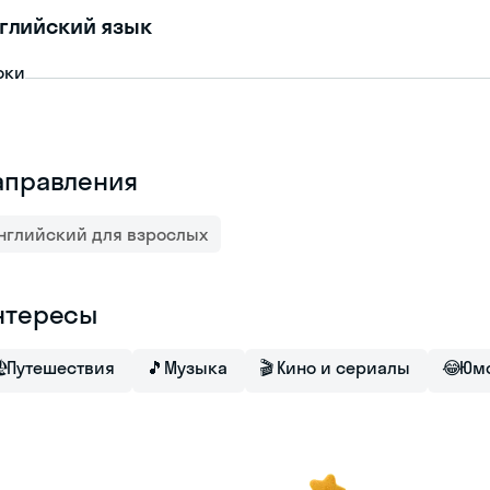
глийский язык
оки
аправления
нглийский для взрослых
нтересы

Путешествия
🎵
Музыка
🎬
Кино и сериалы
😂
Юм