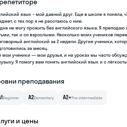
 репетиторе
глийский язык – мой давний друг. Еще в школе я поняла, 
едмет, с тех пор я не расстаюсь с ним.
 дня не могу прожить без английского языка. Я преподаю а
тьми, так и со взрослыми. Несколько моих учеников перее
зговорный английский за 2 недели. Другие ученики, кот
дготовились за месяц.
е мои ученики — мои друзья, и на уроках мы часто обс
музыку. Я помогу вам понять английский язык и с лёгкость
ровни преподавания
A1
A2
A2+
Beginner
Elementary
Pre-intermediate
слуги и цены