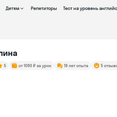
Детям
Репетиторы
Тест на уровень англий
лина
5
от 1090 ₽ за урок
19 лет опыта
5 отзыв