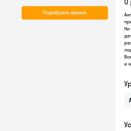
О
Подобрать время
Ан
пр
Ни
де
ра
по
Вс
и 
У
У