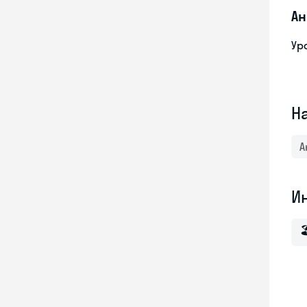
Ан
Ур
Н
А
И
