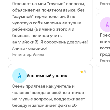
Отвечает на мои "глупые" вопросы,
Репет
объясняет на понятном языке, без
"заумной" терминологии. Я не
чувствую себя маленьким тупым
А
ребенком (а именно этого я и
Прек
боялась, начиная учить
вним
английский). Я ооооочень довольна!
всег
Алина - спасибо!
прод
Репетитор: Алина
Репет
5
★
А
Анонимный ученик
Очень приятная как учитель и
человек! всегда спокойно отвечает
на глупые вопросы, поддерживает
беседу и запоминает факты об