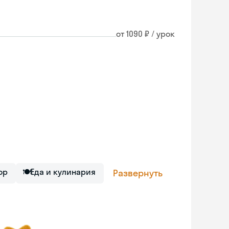
от 1090 ₽ / урок
ор
🍽
Еда и кулинария
Развернуть