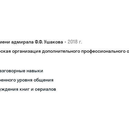
•
2018 г.
мени адмирала Ф.Ф. Ушакова
кая организация дополнительного профессионального об
разговорные навыки
ренного уровня общения
уждения книг и сериалов