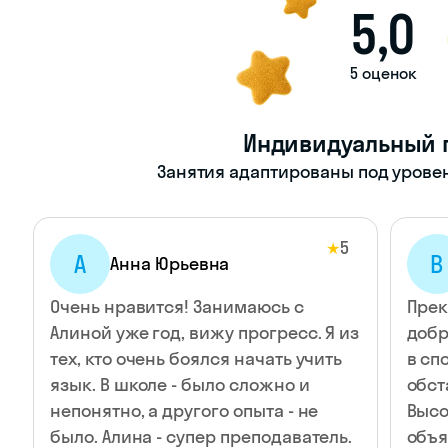
5,0
5 оценок
Индивидуальный 
Занятия адаптированы под уровен
5
★
А
В
Анна Юрьевна
Очень нравится! Занимаюсь с
Прек
Алиной уже год, вижу прогресс. Я из
добр
тех, кто очень боялся начать учить
в сп
язык. В школе - было сложно и
обст
непонятно, а другого опыта - не
Высо
было. Алина - супер преподаватель.
объя