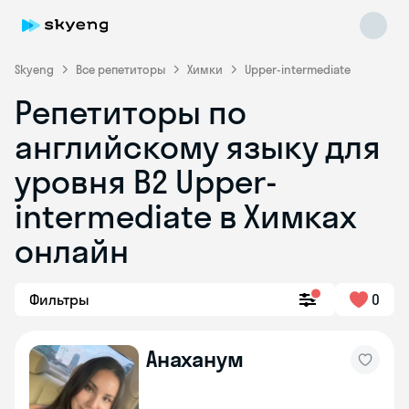
Skyeng
Все репетиторы
Химки
Upper-intermediate
Репетиторы по
английскому языку для
уровня B2 Upper-
intermediate в Химках
онлайн
Skyeng Chat
online
Фильтры
0
Анаханум