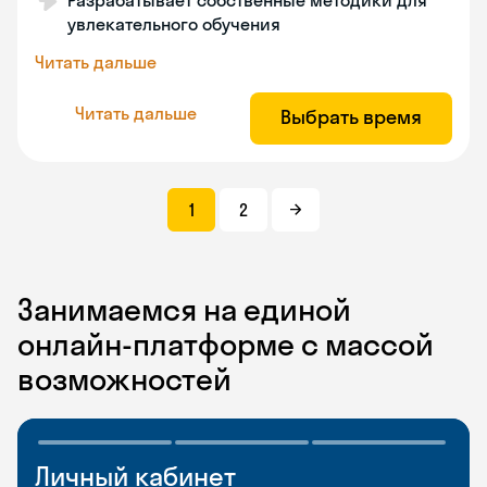
Разрабатывает собственные методики для
увлекательного обучения
Читать дальше
Читать дальше
Выбрать время
1
2
Занимаемся на единой
онлайн-платформе с массой
возможностей
Личный кабинет
Мобильное
Разговорные клубы