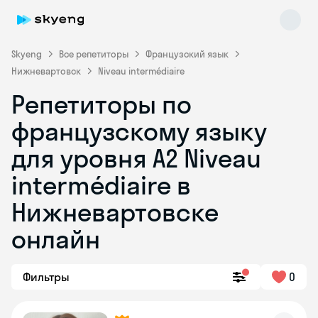
Skyeng
Все репетиторы
Французский язык
Нижневартовск
Niveau intermédiaire
Репетиторы по
французскому языку
для уровня A2 Niveau
intermédiaire в
Skyeng Chat
online
Нижневартовске
онлайн
Фильтры
0