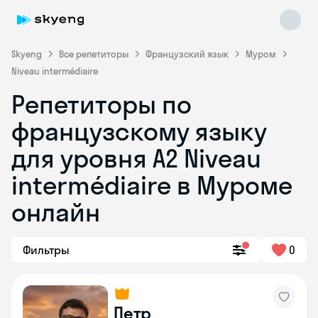
Skyeng
Все репетиторы
Французский язык
Муром
Niveau intermédiaire
Репетиторы по
французскому языку
для уровня A2 Niveau
intermédiaire в Муроме
Skyeng Chat
online
онлайн
Фильтры
0
Петр