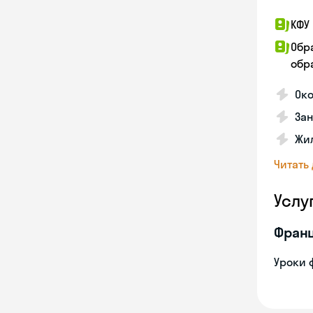
КФУ 
Обр
обра
Око
За
Жил
Читать
Услу
Франц
Уроки 