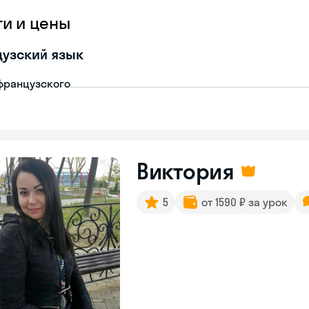
ги и цены
узский язык
французского
Виктория
5
от 1590 ₽ за урок