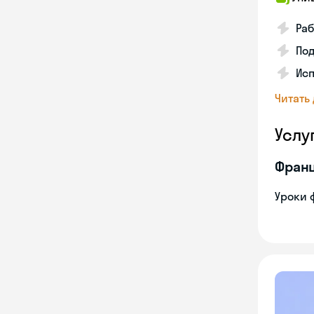
Раб
Под
Исп
Читать
Услу
Франц
Уроки 