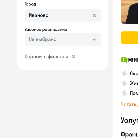
Город
Удобное расписание
Не выбрано
Сбросить фильтры
МГИ
Око
Жил
По
Читать
Услу
Франц