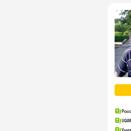
Рос
UQA
Уни