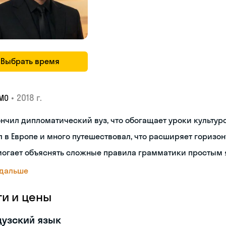
Выбрать время
•
2018 г.
МО
нчил дипломатический вуз, что обогащает уроки культуро
 в Европе и много путешествовал, что расширяет горизон
могает объяснять сложные правила грамматики простым 
 дальше
ги и цены
узский язык