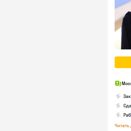
Мос
За
Сд
Раб
Читать