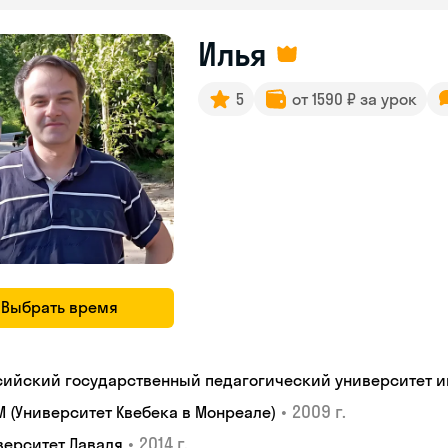
Илья
5
от 1590 ₽ за урок
Выбрать время
сийский государственный педагогический университет им.
•
2009 г.
M (Университет Квебека в Монреале)
•
2014 г.
верситет Лаваля