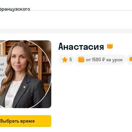
французского
Анастасия
5
от 1590 ₽ за урок
Выбрать время