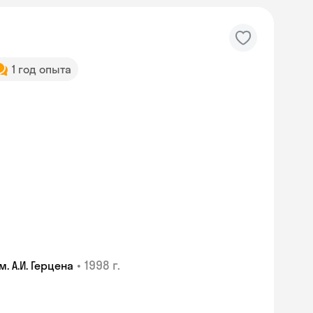
1 год опыта
•
1998 г.
 А.И. Герцена