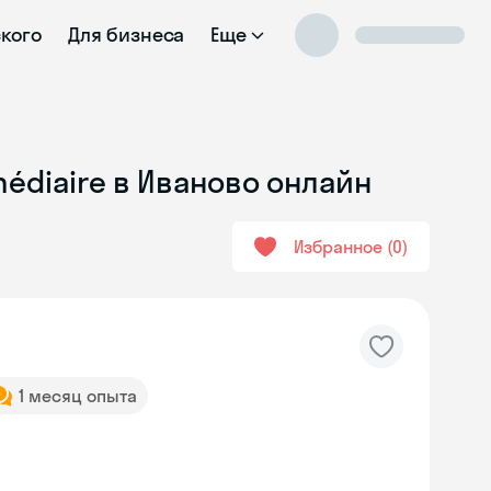
ского
Для бизнеса
Еще
médiaire в Иваново онлайн
Избранное
0
1 месяц опыта