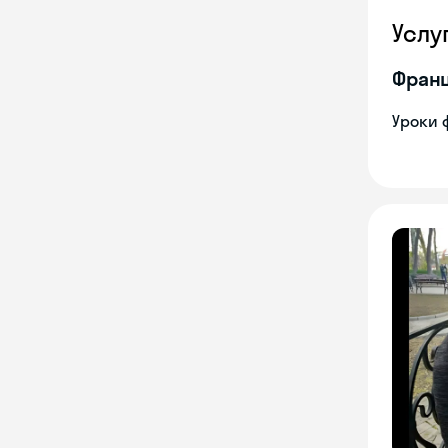
Услу
Франц
Уроки 