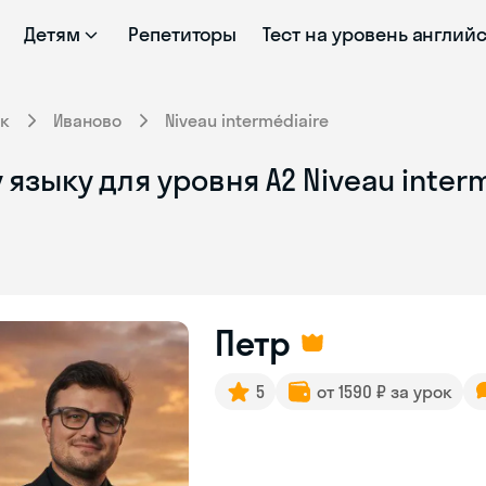
Детям
Репетиторы
Тест на уровень англий
к
Иваново
Niveau intermédiaire
языку для уровня A2 Niveau inter
Петр
5
от 1590 ₽ за урок