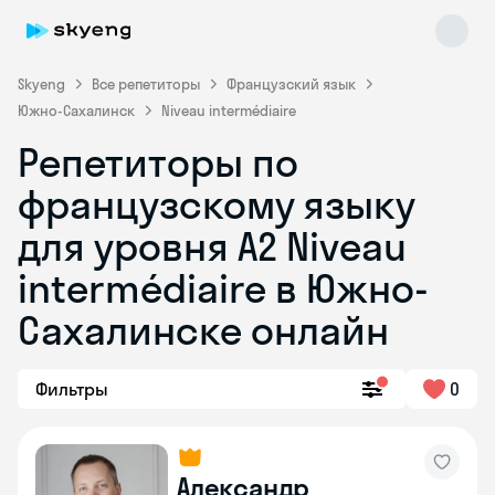
Skyeng
Все репетиторы
Французский язык
Южно-Сахалинск
Niveau intermédiaire
Репетиторы по
французскому языку
для уровня A2 Niveau
intermédiaire в Южно-
Skyeng Chat
online
Сахалинске онлайн
Фильтры
0
Александр