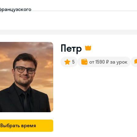
французского
Петр
5
от 1590 ₽ за урок
Выбрать время