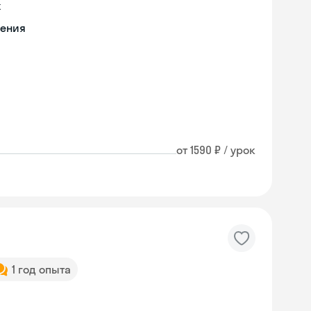
х
чения
от 1590 ₽ / урок
1 год опыта