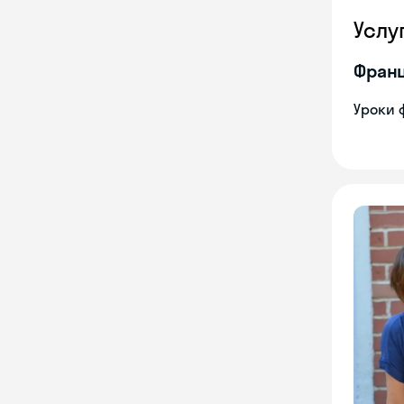
Услу
Франц
Уроки 