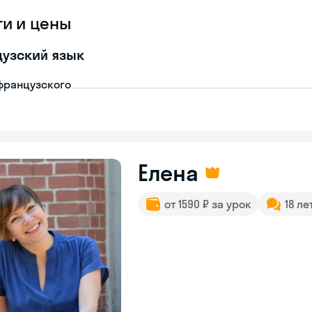
ги и цены
узский язык
французского
Елена
от 1590 ₽ за урок
18 ле