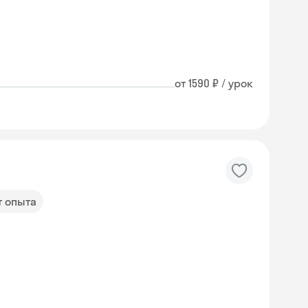
от 1590 ₽ / урок
т опыта
Skyeng Chat
online