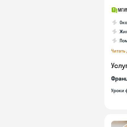
МГИ
Око
Жил
По
Читать
Услу
Франц
Уроки 