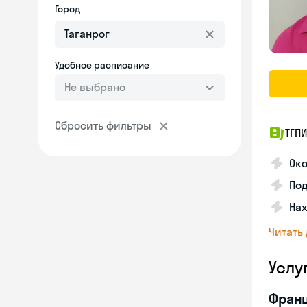
Город
Удобное расписание
Не выбрано
Сбросить фильтры
ТГПИ
Око
По
Нах
Читать
Услу
Франц