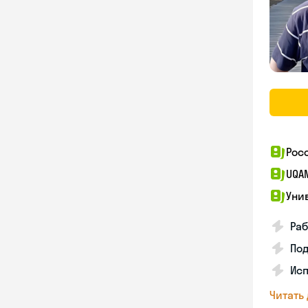
Рос
UQA
Уни
Раб
Под
Исп
Читать