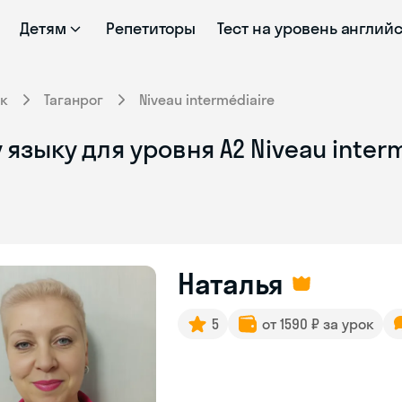
Детям
Репетиторы
Тест на уровень англий
к
Таганрог
Niveau intermédiaire
зыку для уровня A2 Niveau interm
Наталья
5
от 1590 ₽ за урок