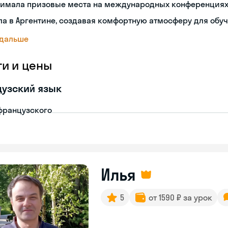
нимала призовые места на международных конференция
а в Аргентине, создавая комфортную атмосферу для обу
 дальше
ги и цены
узский язык
французского
Илья
5
от 1590 ₽ за урок