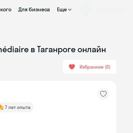
ского
Для бизнеса
Еще
édiaire в Таганроге онлайн
Избранное
0
7 лет опыта