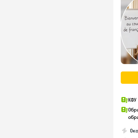
КФУ 
Обр
обра
Око