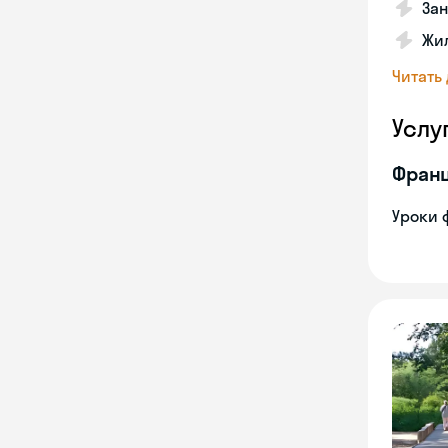
За
Жил
Читать
Услу
Франц
Уроки 