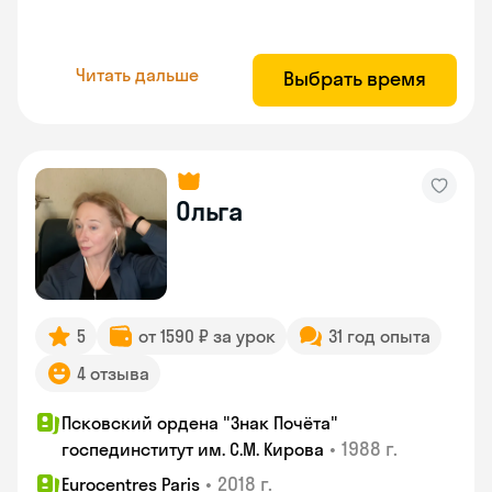
Читать дальше
Выбрать время
Ольга
5
от 1590 ₽ за урок
31 год опыта
4 отзыва
Псковский ордена "Знак Почёта"
•
1988 г.
госпединститут им. С.М. Кирова
•
2018 г.
Eurocentres Paris