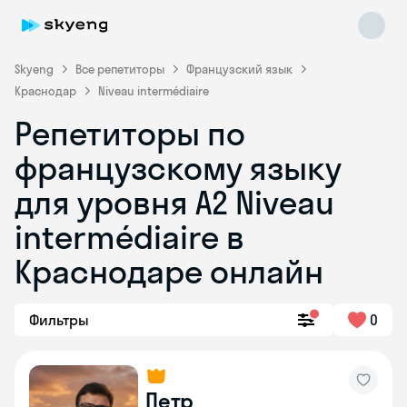
Skyeng
Все репетиторы
Французский язык
Краснодар
Niveau intermédiaire
Репетиторы по
французскому языку
для уровня A2 Niveau
intermédiaire в
Skyeng Chat
online
Краснодаре онлайн
Фильтры
0
Петр