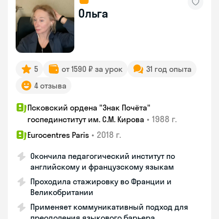
Ольга
5
от 1590 ₽ за урок
31 год опыта
4 отзыва
Псковский ордена "Знак Почёта"
•
1988 г.
госпединститут им. С.М. Кирова
•
2018 г.
Eurocentres Paris
Окончила педагогический институт по
английскому и французскому языкам
Проходила стажировку во Франции и
Великобритании
Применяет коммуникативный подход для
преодоления языкового барьера