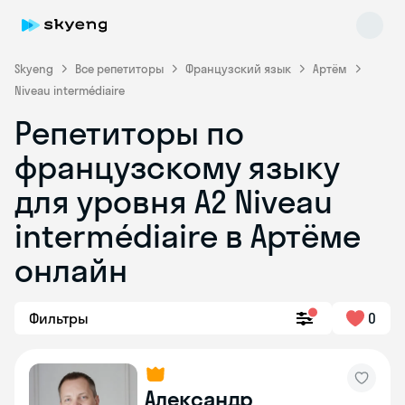
Skyeng
Все репетиторы
Французский язык
Артём
Niveau intermédiaire
Репетиторы по
французскому языку
для уровня A2 Niveau
intermédiaire в Артёме
Skyeng Chat
online
онлайн
Фильтры
0
Александр