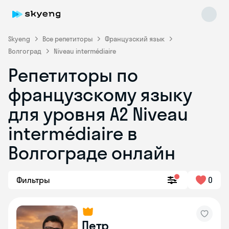
Skyeng
Все репетиторы
Французский язык
Волгоград
Niveau intermédiaire
Репетиторы по
французскому языку
для уровня A2 Niveau
intermédiaire в
Skyeng Chat
online
Волгограде онлайн
Фильтры
0
Петр