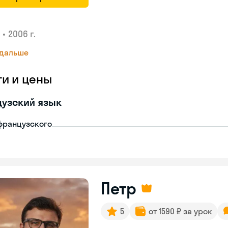
•
2006 г.
 дальше
ги и цены
узский язык
французского
Петр
5
от 1590 ₽ за урок