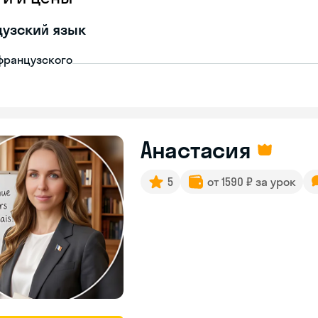
узский язык
французского
Анастасия
5
от 1590 ₽ за урок