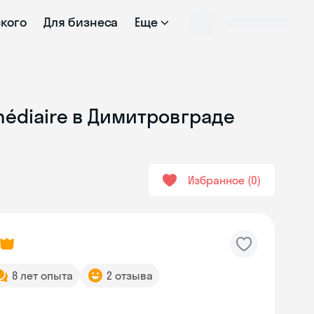
ского
Для бизнеса
Еще
médiaire в Димитровграде
Избранное
0
8 лет опыта
2 отзыва