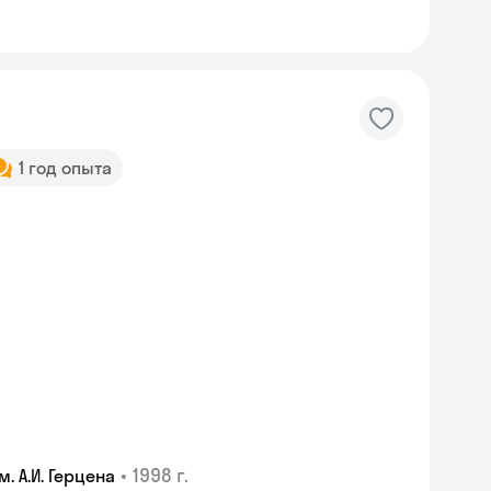
1 год опыта
Skyeng Chat
•
1998 г.
 А.И. Герцена
online