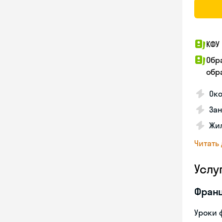
КФУ 
Обр
обра
Око
За
Жил
Читать
Услу
Франц
Уроки 