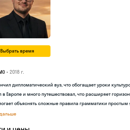
Выбрать время
•
2018 г.
МО
нчил дипломатический вуз, что обогащает уроки культуро
 в Европе и много путешествовал, что расширяет горизон
могает объяснять сложные правила грамматики простым 
 дальше
ги и цены