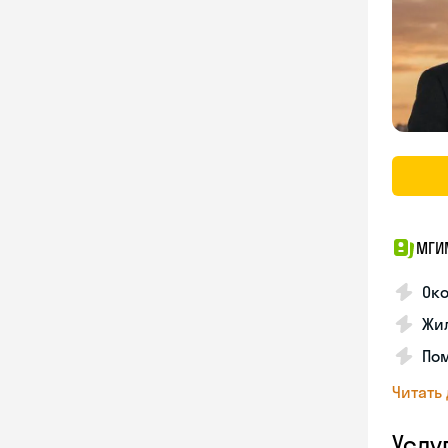
МГИ
Око
Жил
По
Читать
Услу