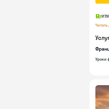
УГПУ
Читать
Услу
Франц
Уроки 