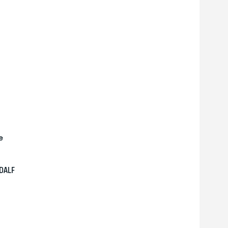
е
DALF