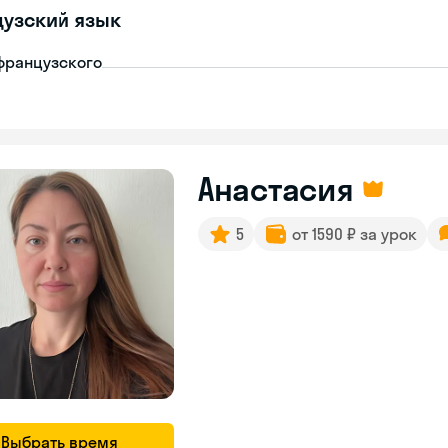
узский язык
французского
Анастасия
5
от 1590 ₽ за урок
Выбрать время