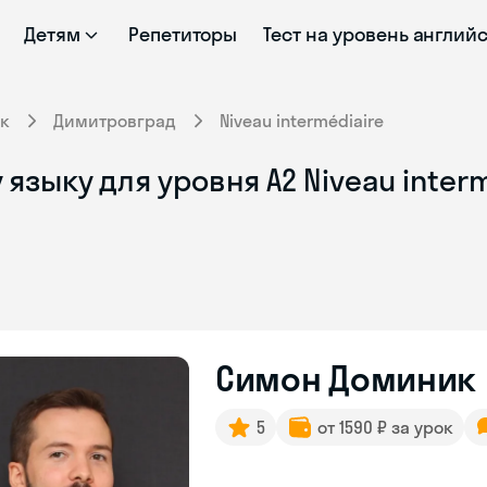
Детям
Репетиторы
Тест на уровень англий
к
Димитровград
Niveau intermédiaire
языку для уровня A2 Niveau inter
Симон Доминик
5
от 1590 ₽ за урок