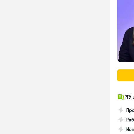
РГУ 
Про
Раб
Ис