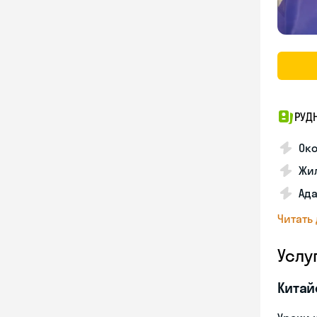
РУД
Ок
Жил
Ада
Читать
Услу
Китай