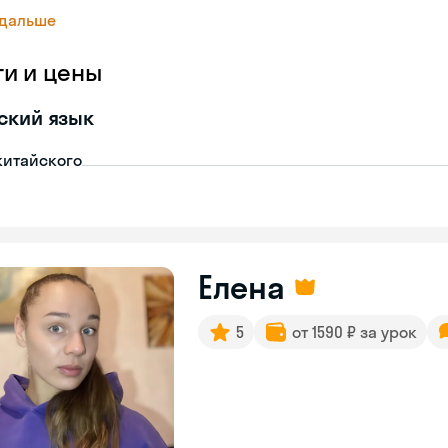
 дальше
ги и цены
ский язык
китайского
Елена
5
от 1590 ₽ за урок