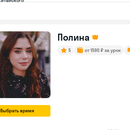
китайского
Полина
5
от 1590 ₽ за урок
Выбрать время