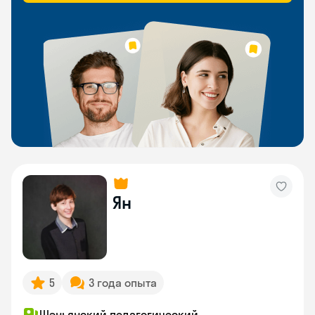
Ян
5
3 года опыта
Шэньянский педагогический