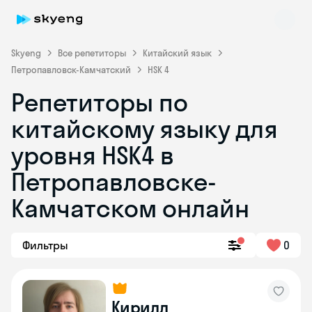
Skyeng
Все репетиторы
Китайский язык
Петропавловск-Камчатский
HSK 4
Репетиторы по
китайскому языку для
уровня HSK4 в
Петропавловске-
Skyeng Chat
online
Камчатском онлайн
Фильтры
0
Кирилл