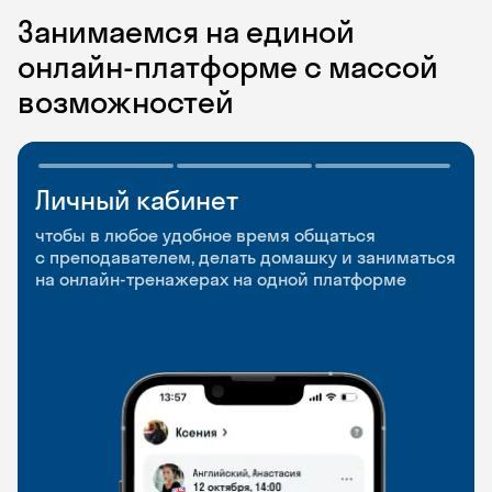
Занимаемся на единой
онлайн-платформе с массой
возможностей
Личный кабинет
Мобильное
Разговорные клубы
приложение
и Talks
чтобы в любое удобное время общаться
с преподавателем, делать домашку и заниматься
чтобы заниматься и изучать новые слова где
Групповые занятия для разговорной практики
на онлайн-тренажерах на одной платформе
и когда удобно
и индивидуальные встречи с преподавателями
со всего мира, чтобы общаться на английском
свободно