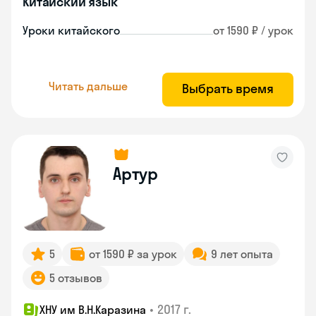
Китайский язык
Уроки китайского
от 1590 ₽ / урок
Читать дальше
Выбрать время
Артур
5
от 1590 ₽ за урок
9 лет опыта
5 отзывов
•
2017 г.
ХНУ им В.Н.Каразина