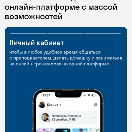
онлайн-платформе с массой
возможностей
Личный кабинет
Мобильное
Разговорные клубы
приложение
и Talks
чтобы в любое удобное время общаться
с преподавателем, делать домашку и заниматься
чтобы заниматься и изучать новые слова где
Групповые занятия для разговорной практики
на онлайн-тренажерах на одной платформе
и когда удобно
и индивидуальные встречи с преподавателями
со всего мира, чтобы общаться на английском
свободно