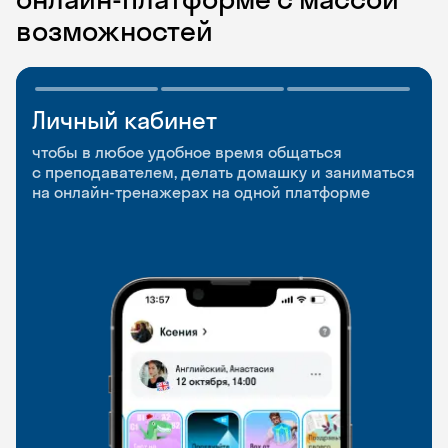
возможностей
Личный кабинет
Мобильное
Разговорные клубы
приложение
и Talks
чтобы в любое удобное время общаться
с преподавателем, делать домашку и заниматься
чтобы заниматься и изучать новые слова где
Групповые занятия для разговорной практики
на онлайн-тренажерах на одной платформе
и когда удобно
и индивидуальные встречи с преподавателями
со всего мира, чтобы общаться на английском
свободно