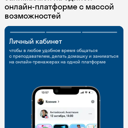
онлайн-платформе с массой
возможностей
Личный кабинет
Мобильное
Разговорные клубы
приложение
и Talks
чтобы в любое удобное время общаться
с преподавателем, делать домашку и заниматься
чтобы заниматься и изучать новые слова где
Групповые занятия для разговорной практики
на онлайн-тренажерах на одной платформе
и когда удобно
и индивидуальные встречи с преподавателями
со всего мира, чтобы общаться на английском
свободно