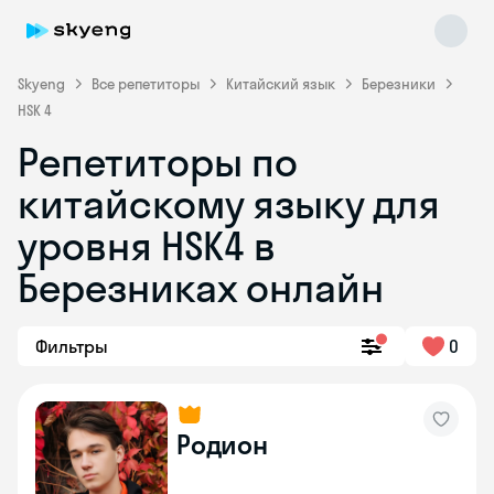
Skyeng
Все репетиторы
Китайский язык
Березники
HSK 4
Репетиторы по
китайскому языку для
уровня HSK4 в
Березниках онлайн
Skyeng Chat
online
Фильтры
0
Родион