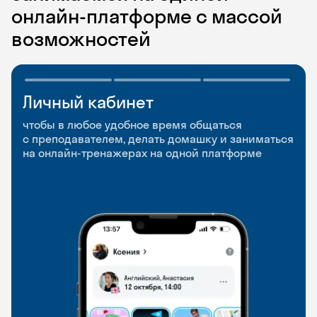
онлайн-платформе с массой
возможностей
Личный кабинет
Мобильное
Разговорные клубы
приложение
и Talks
чтобы в любое удобное время общаться
с преподавателем, делать домашку и заниматься
чтобы заниматься и изучать новые слова где
Групповые занятия для разговорной практики
на онлайн-тренажерах на одной платформе
и когда удобно
и индивидуальные встречи с преподавателями
со всего мира, чтобы общаться на английском
свободно