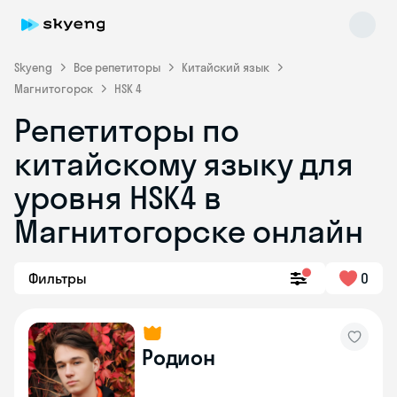
Skyeng
Все репетиторы
Китайский язык
Магнитогорск
HSK 4
Репетиторы по
китайскому языку для
уровня HSK4 в
Магнитогорске онлайн
Skyeng Chat
online
Фильтры
0
Родион