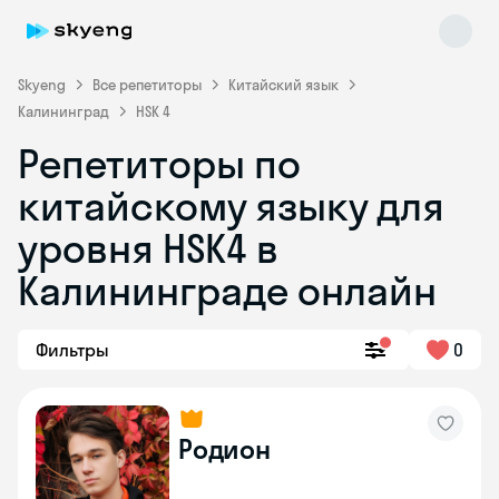
Skyeng
Все репетиторы
Китайский язык
Калининград
HSK 4
Репетиторы по
китайскому языку для
уровня HSK4 в
Калининграде онлайн
Skyeng Chat
online
Фильтры
0
Родион