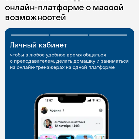
онлайн-платформе с массой
возможностей
Личный кабинет
Мобильное
Разговорные клубы
приложение
и Talks
чтобы в любое удобное время общаться
с преподавателем, делать домашку и заниматься
чтобы заниматься и изучать новые слова где
Групповые занятия для разговорной практики
на онлайн-тренажерах на одной платформе
и когда удобно
и индивидуальные встречи с преподавателями
со всего мира, чтобы общаться на английском
свободно