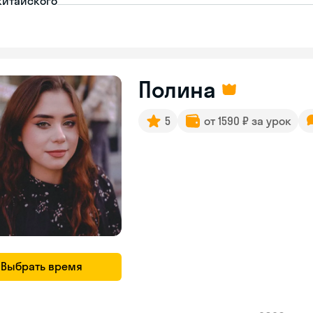
китайского
Полина
5
от 1590 ₽ за урок
Выбрать время