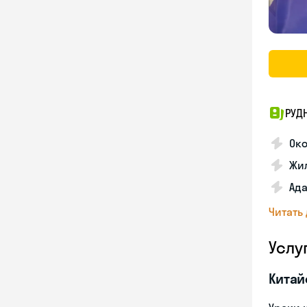
РУД
Ок
Жил
Ада
Читать
Услу
Китай