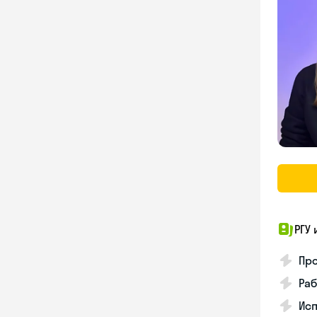
РГУ 
Про
Раб
Ис