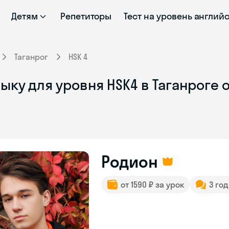
Детям
Репетиторы
Тест на уровень англий
Таганрог
HSK 4
ыку для уровня HSK4 в Таганроге 
Родион
от 1590 ₽ за урок
3 го