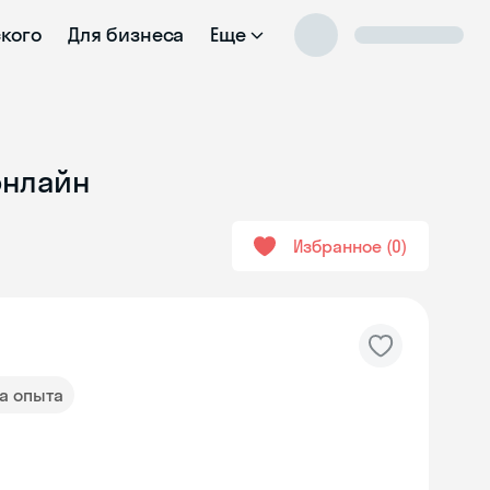
ского
Для бизнеса
Еще
онлайн
Избранное
0
да опыта