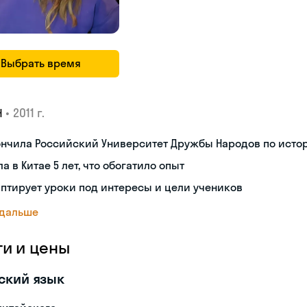
Выбрать время
•
2011 г.
Н
ончила Российский Университет Дружбы Народов по исто
а в Китае 5 лет, что обогатило опыт
птирует уроки под интересы и цели учеников
 дальше
ги и цены
ский язык