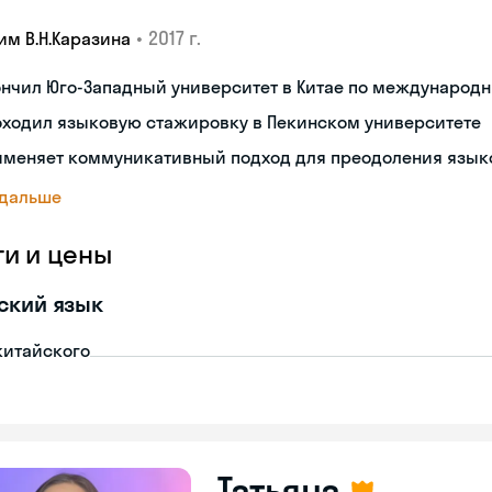
•
2017 г.
им В.Н.Каразина
ончил Юго-Западный университет в Китае по междунаро
оходил языковую стажировку в Пекинском университете
именяет коммуникативный подход для преодоления язык
 дальше
ги и цены
ский язык
китайского
Татьяна