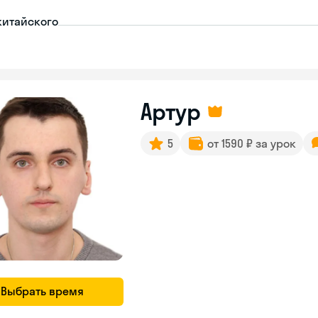
китайского
Артур
5
от 1590 ₽ за урок
Выбрать время