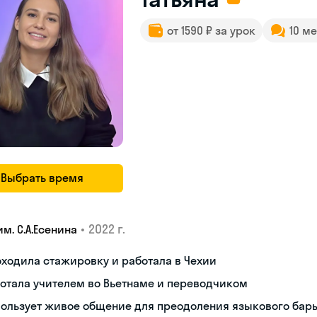
от 1590 ₽ за урок
10 м
Выбрать время
•
2022 г.
им. С.А.Есенина
ходила стажировку и работала в Чехии
отала учителем во Вьетнаме и переводчиком
пользует живое общение для преодоления языкового бар