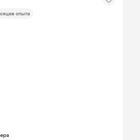
есяцев опыта
ьера