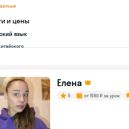
 дальше
ги и цены
ский язык
китайского
Елена
5
от 1590 ₽ за урок