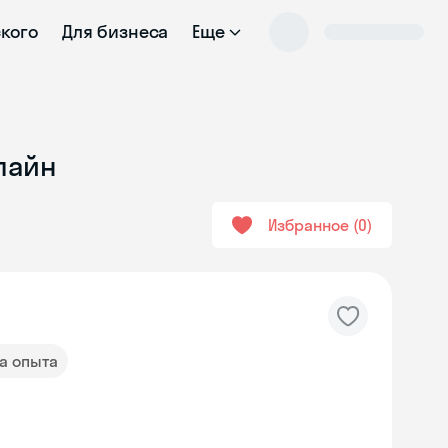
ского
Для бизнеса
Еще
лайн
Избранное
0
да опыта