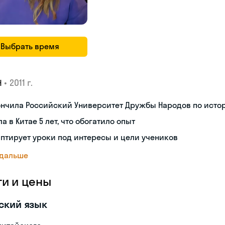
Выбрать время
•
2011 г.
Н
ончила Российский Университет Дружбы Народов по исто
а в Китае 5 лет, что обогатило опыт
птирует уроки под интересы и цели учеников
 дальше
ги и цены
ский язык