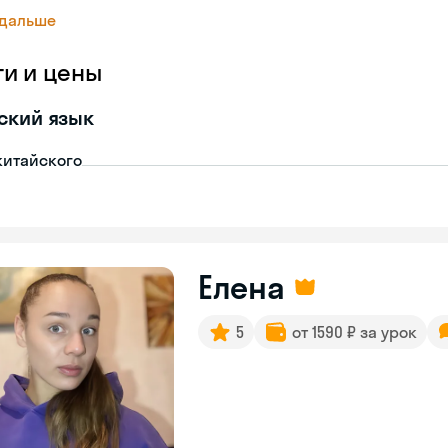
 дальше
ги и цены
ский язык
китайского
Елена
5
от 1590 ₽ за урок