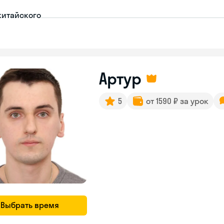
китайского
Артур
5
от 1590 ₽ за урок
Выбрать время