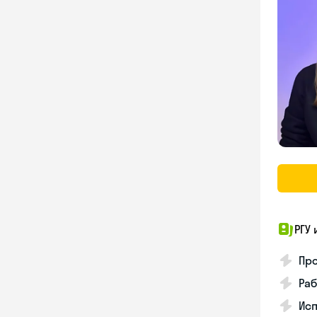
РГУ 
Про
Раб
Ис