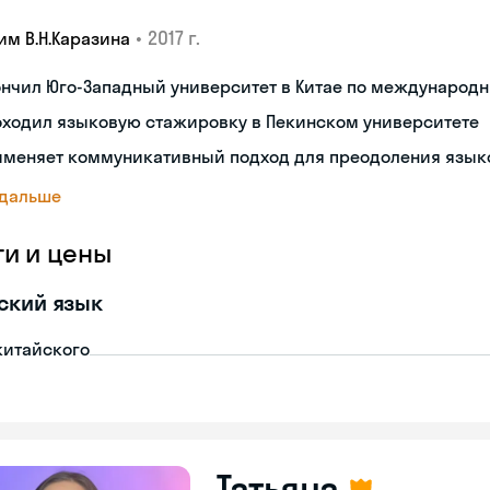
•
2017 г.
им В.Н.Каразина
ончил Юго-Западный университет в Китае по междунаро
оходил языковую стажировку в Пекинском университете
именяет коммуникативный подход для преодоления язык
 дальше
ги и цены
ский язык
китайского
Татьяна