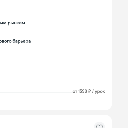
дным рынкам
ового барьера
от 1590 ₽ / урок