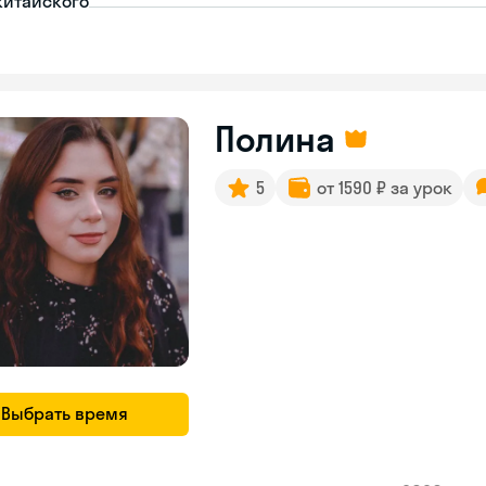
китайского
Полина
5
от 1590 ₽ за урок
Выбрать время