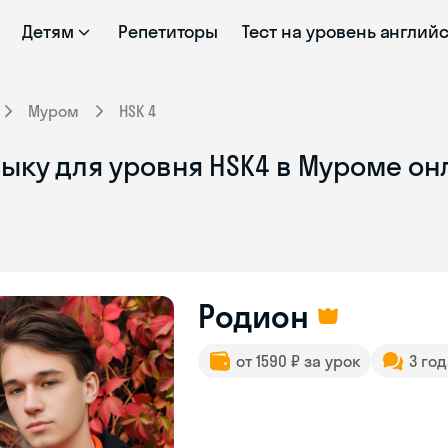
Детям
Репетиторы
Тест на уровень англий
Муром
HSK 4
ыку для уровня HSK4 в Муроме он
Родион
от 1590 ₽ за урок
3 го