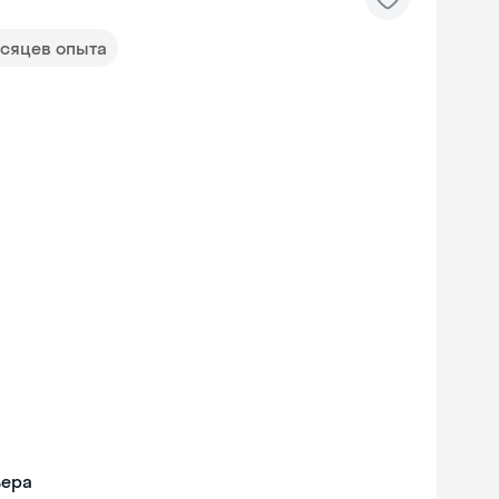
есяцев опыта
ьера