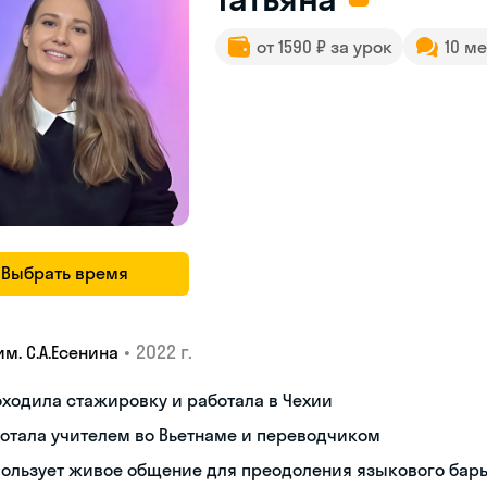
от 1590 ₽ за урок
10 м
Выбрать время
•
2022 г.
им. С.А.Есенина
ходила стажировку и работала в Чехии
отала учителем во Вьетнаме и переводчиком
пользует живое общение для преодоления языкового бар