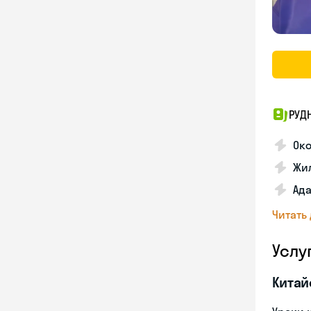
РУД
Ок
Жил
Ада
Читать
Услу
Китай