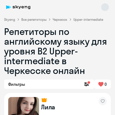
Skyeng
Все репетиторы
Черкесск
Upper-intermediate
Репетиторы по
английскому языку для
уровня B2 Upper-
intermediate в
Черкесске онлайн
Skyeng Chat
online
Фильтры
0
Лила