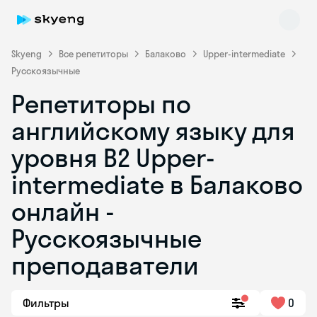
Skyeng
Все репетиторы
Балаково
Upper-intermediate
Русскоязычные
Репетиторы по
английскому языку для
уровня B2 Upper-
intermediate в Балаково
Skyeng Chat
online
онлайн -
Русскоязычные
преподаватели
Фильтры
0