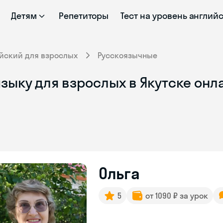
Детям
Репетиторы
Тест на уровень англий
йский для взрослых
Русскоязычные
зыку для взрослых в Якутске онл
Ольга
5
от 1090 ₽ за урок