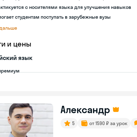
ктикуется с носителями языка для улучшения навыков
огает студентам поступать в зарубежные вузы
 дальше
ги и цены
йский язык
премиум
Александр
5
от 1590 ₽ за урок