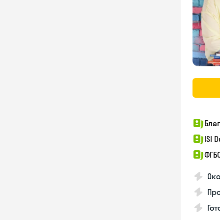
Бла
ISI 
ФГБ
Ок
Пр
Гот