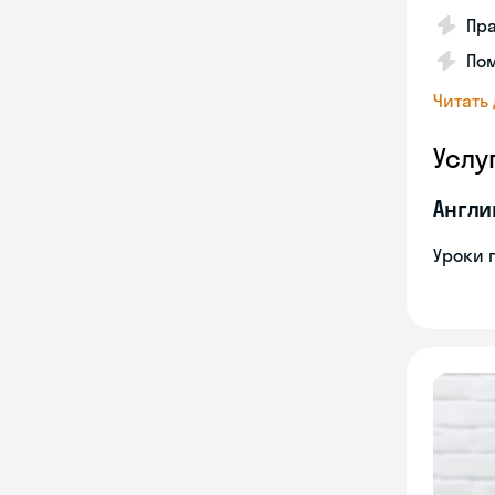
Пра
Пом
Читать
Услу
Англи
Уроки 