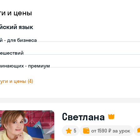
ги и цены
йский язык
й - для бизнеса
тешествий
чинающих - премиум
уги и цены (4)
Светлана
5
от 1590 ₽ за урок