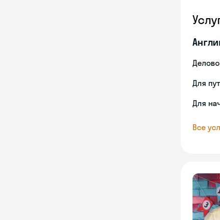
Услу
Англи
Делово
Для пу
Для на
Все усл