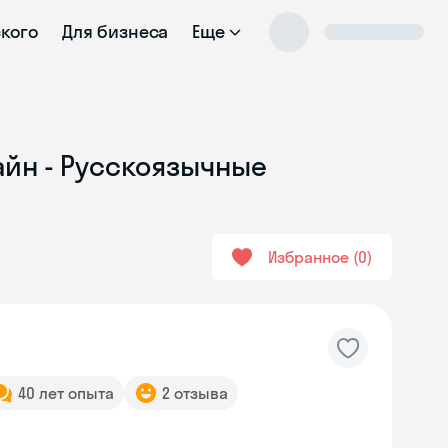
ского
Для бизнеса
Еще
айн - Русскоязычные
Избранное
0
40 лет опыта
2 отзыва