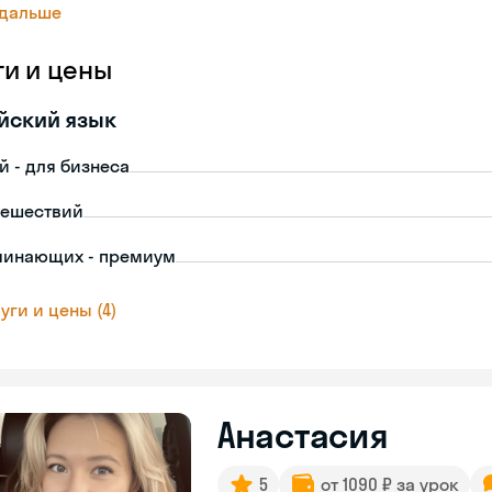
 дальше
ги и цены
йский язык
й - для бизнеса
тешествий
чинающих - премиум
уги и цены (4)
Анастасия
5
от 1090 ₽ за урок