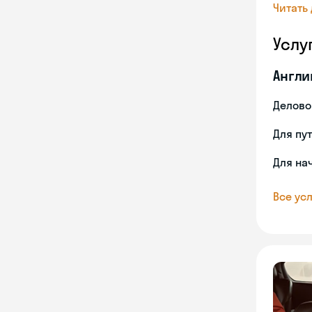
Читать
Услу
Англи
Делово
Для пу
Для на
Все усл