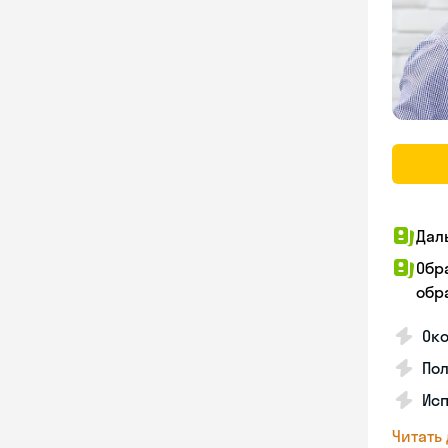
Дал
Обр
обра
Ок
По
Ис
Читать