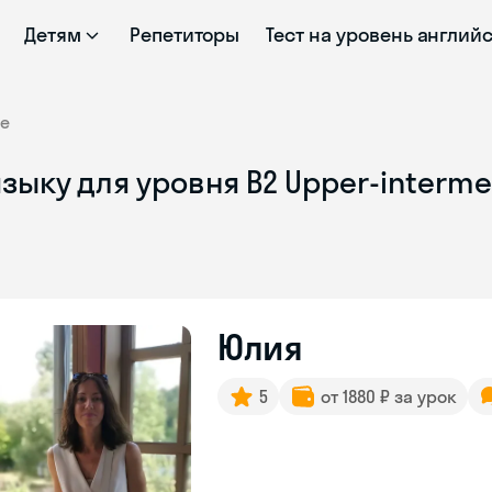
Детям
Репетиторы
Тест на уровень англий
te
зыку для уровня B2 Upper-interme
Юлия
5
от 1880 ₽ за урок