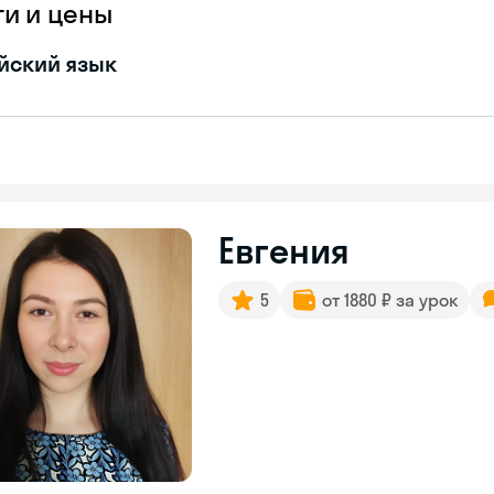
ги и цены
йский язык
Евгения
5
от 1880 ₽ за урок