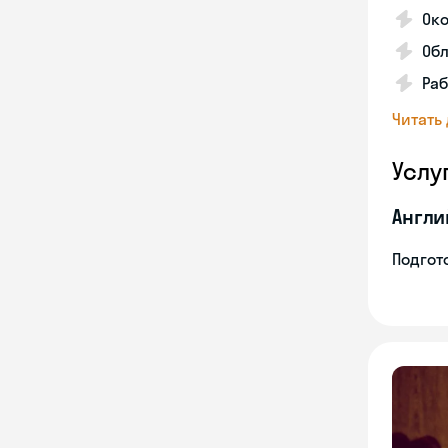
Око
Обл
Раб
Читать
Услу
Англи
Подгото