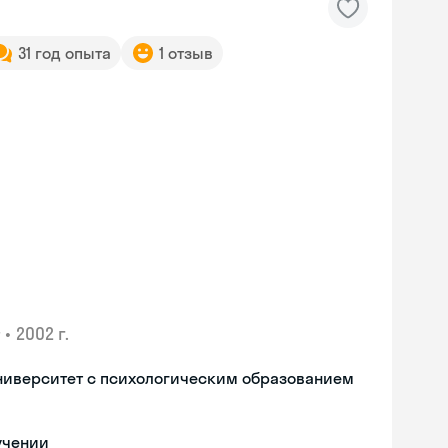
31 год опыта
1 отзыв
•
2002 г.
ниверситет с психологическим образованием
Skyeng Chat
online
учении