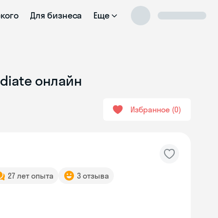
ского
Для бизнеса
Еще
diate онлайн
Избранное
0
27 лет опыта
3 отзыва