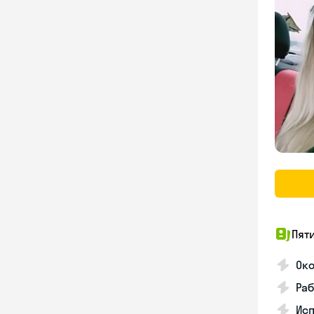
Пят
Ок
Раб
Исп