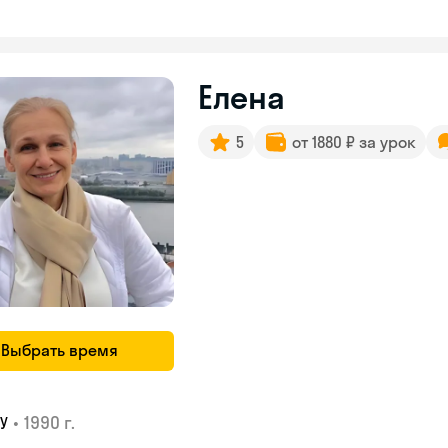
Елена
5
от 1880 ₽ за урок
Выбрать время
•
1990 г.
У