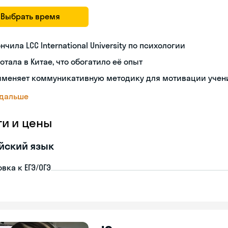
Выбрать время
нчила LCC International University по психологии
отала в Китае, что обогатило её опыт
именяет коммуникативную методику для мотивации учен
 дальше
ги и цены
йский язык
вка к ЕГЭ/ОГЭ