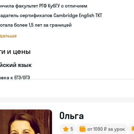
нчила факультет РГФ КубГУ с отличием
адатель сертификатов Cambridge English TKT
отала более 1,5 лет за границей
 дальше
ги и цены
йский язык
вка к ЕГЭ/ОГЭ
Ольга
5
от 1090 ₽ за урок