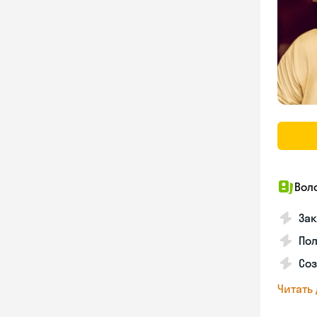
Вол
Зак
Пол
Со
Читать