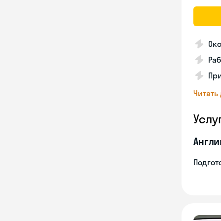
Око
Раб
Пр
Читать
Услу
Англи
Подгото