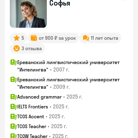
Софья
5
от 900 ₽ за урок
11 лет опыта
3 отзыва
Ереванский лингвистический университет
•
2007 г.
"Интелингва"
Ереванский лингвистический университет
•
2009 г.
"Интелингва"
•
2025 г.
Advanced grammar
•
2025 г.
IELTS Frontiers
•
2025 г.
TCOS Accent
•
2025 г.
TCOS Teacher
•
2025 г.
TCOW Teacher