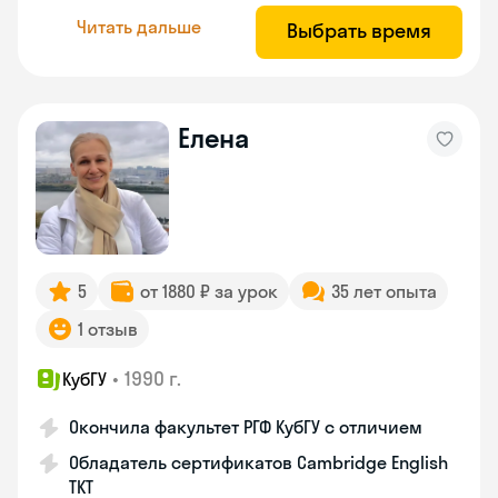
Читать дальше
Выбрать время
Елена
5
от 1880 ₽ за урок
35 лет опыта
1 отзыв
•
1990 г.
КубГУ
Окончила факультет РГФ КубГУ с отличием
Обладатель сертификатов Cambridge English
TKT