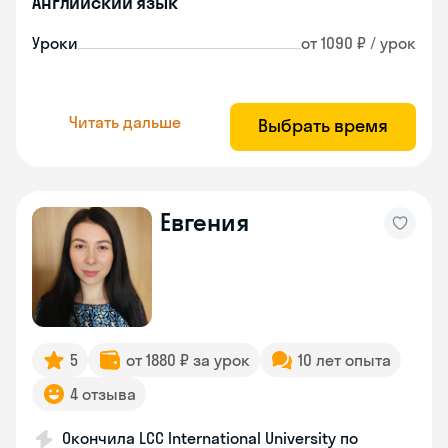
Английский язык
Уроки
от 1090 ₽ / урок
Читать дальше
Выбрать время
Евгения
5
от 1880 ₽ за урок
10 лет опыта
4 отзыва
Окончила LCC International University по