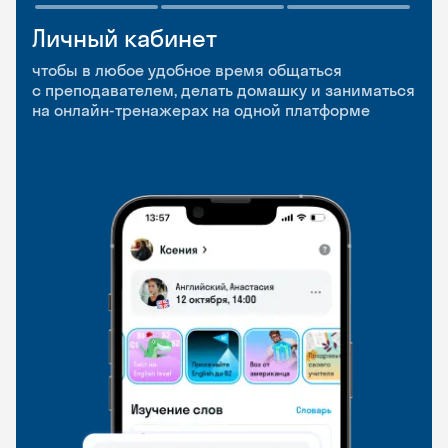
Личный кабинет
Мобильное
Разговорные клубы
приложение
и Talks
чтобы в любое удобное время общаться
с преподавателем, делать домашку и заниматься
чтобы заниматься и изучать новые слова где
Групповые занятия для разговорной практики
на онлайн-тренажерах на одной платформе
и когда удобно
и индивидуальные встречи с преподавателями
со всего мира, чтобы общаться на английском
свободно